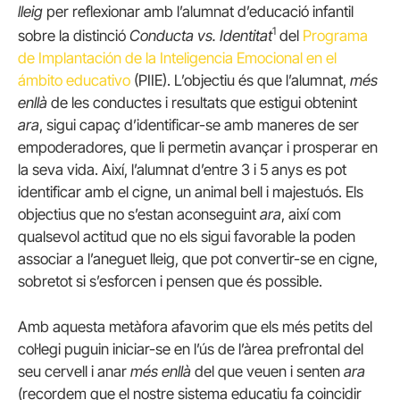
lleig
per reflexionar amb l’alumnat d’educació infantil
1
sobre la distinció
Conducta vs. Identitat
del
Programa
de Implantación de la Inteligencia Emocional en el
ámbito educativo
(PIIE). L’objectiu és que l’alumnat,
més
enllà
de les conductes i resultats que estigui obtenint
ara
, sigui capaç d’identificar-se amb maneres de ser
empoderadores, que li permetin avançar i prosperar en
la seva vida. Així, l’alumnat d’entre 3 i 5 anys es pot
identificar amb el cigne, un animal bell i majestuós. Els
objectius que no s’estan aconseguint
ara
, així com
qualsevol actitud que no els sigui favorable la poden
associar a l’aneguet lleig, que pot convertir-se en cigne,
sobretot si s’esforcen i pensen que és possible.
Amb aquesta metàfora afavorim que els més petits del
col·legi puguin iniciar-se en l’ús de l’àrea prefrontal del
seu cervell i anar
més enllà
del que veuen i senten
ara
(recordem que el nostre sistema educatiu fa coincidir