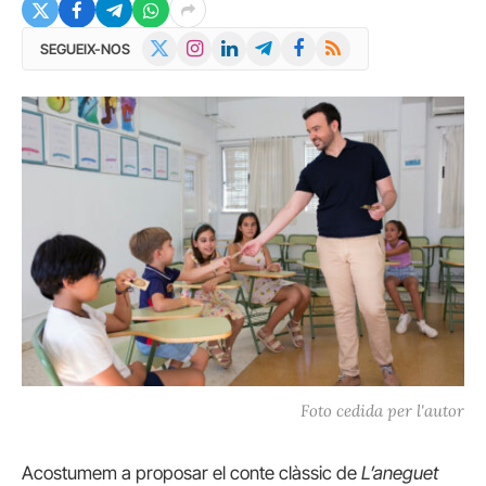
X
Instagram
LinkedIn
Telegram
Facebook
RSS
SEGUEIX-NOS
(Twitter)
Foto cedida per l'autor
Acostumem a proposar el conte clàssic de
L’aneguet