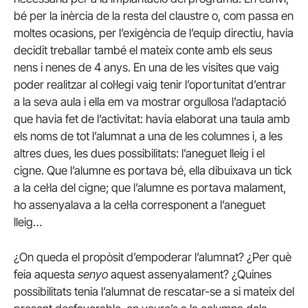
bé per la inèrcia de la resta del claustre o, com passa en
moltes ocasions, per l’exigència de l’equip directiu, havia
decidit treballar també el mateix conte amb els seus
nens i nenes de 4 anys. En una de les visites que vaig
poder realitzar al col·legi vaig tenir l’oportunitat d’entrar
a la seva aula i ella em va mostrar orgullosa l’adaptació
que havia fet de l’activitat: havia elaborat una taula amb
els noms de tot l’alumnat a una de les columnes i, a les
altres dues, les dues possibilitats: l’aneguet lleig i el
cigne. Que l’alumne es portava bé, ella dibuixava un tick
a la cel·la del cigne; que l’alumne es portava malament,
ho assenyalava a la cel·la corresponent a l’aneguet
lleig…
¿On queda el propòsit d’empoderar l’alumnat? ¿Per què
feia aquesta
senyo
aquest assenyalament? ¿Quines
possibilitats tenia l’alumnat de rescatar-se a si mateix del