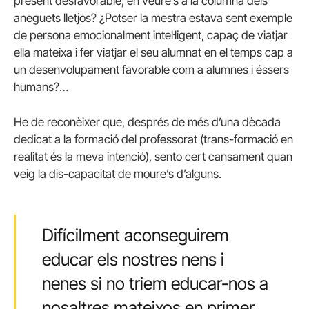
present desfavorable, en veure’s a la columna dels
aneguets lletjos? ¿Potser la mestra estava sent exemple
de persona emocionalment intel·ligent, capaç de viatjar
ella mateixa i fer viatjar el seu alumnat en el temps cap a
un desenvolupament favorable com a alumnes i éssers
humans?…
He de reconèixer que, després de més d’una dècada
dedicat a la formació del professorat (trans-formació en
realitat és la meva intenció), sento cert cansament quan
veig la dis-capacitat de moure’s d’alguns.
Difícilment aconseguirem
educar els nostres nens i
nenes si no triem educar-nos a
nosaltres mateixos en primer