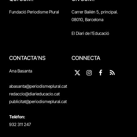
Fundació Periodisme Plural
Carrer Bailén 5, principal.
08010, Barcelona
El Diari de l'Educació
CONTACTA'NS
CONNECTA
Ana Basanta
X
Instagram
Facebook
RSS
(Twitter)
abasanta@periodismeplural.cat
redaccio@diarieducacio.cat
publicitat@periodismeplural.cat
Telèfon:
932 311 247