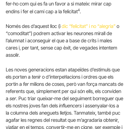
fer-ho com qui es fa un favor a si mateix: mirar cap
4
endins i fer el camí cap a la felicitat
.
Només des d’aquest lloc (i
dic “felicitat” i no “alegria”
o
“comoditat”) podrem activar les neurones mirall de
l’alumnat i aconseguir el que a base de crits i males
cares i, per tant, sense cap èxit, de vegades intentem
assolir.
Les noves generacions estan atapeïdes d’estímuls que
els porten a
tenir
o d’interpel·lacions i ordres que els
portin a
fer
milions de coses, però van força mancats de
referents que, simplement per qui són ells, els conviden
a
ser
. Puc triar queixar-me del seguiment borreguer que
els nostres joves fan dels
influencers
i assenyalar-los a
la columna dels aneguets lletjos. Tanmateix, també puc
agafar les regnes del resultat que m’agradaria obtenir,
viatjar en el temps, convertir-me en cigne, ser exemple i