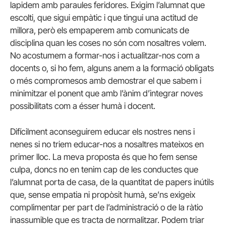
lapidem amb paraules feridores. Exigim l’alumnat que
escolti, que sigui empàtic i que tingui una actitud de
millora, però els empaperem amb comunicats de
disciplina quan les coses no són com nosaltres volem.
No acostumem a formar-nos i actualitzar-nos com a
docents o, si ho fem, alguns anem a la formació obligats
o més compromesos amb demostrar el que sabem i
minimitzar el ponent que amb l’ànim d’integrar noves
possibilitats com a ésser humà i docent.
Difícilment aconseguirem educar els nostres nens i
nenes si no triem educar-nos a nosaltres mateixos en
primer lloc. La meva proposta és que ho fem sense
culpa, doncs no en tenim cap de les conductes que
l’alumnat porta de casa, de la quantitat de papers inútils
que, sense empatia ni propòsit humà, se’ns exigeix
complimentar per part de l’administració o de la ràtio
inassumible que es tracta de normalitzar. Podem triar