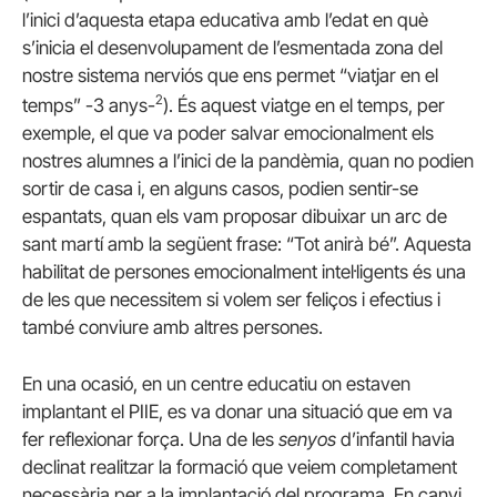
l’inici d’aquesta etapa educativa amb l’edat en què
s’inicia el desenvolupament de l’esmentada zona del
nostre sistema nerviós que ens permet “viatjar en el
2
temps” -3 anys-
). És aquest viatge en el temps, per
exemple, el que va poder salvar emocionalment els
nostres alumnes a l’inici de la pandèmia, quan no podien
sortir de casa i, en alguns casos, podien sentir-se
espantats, quan els vam proposar dibuixar un arc de
sant martí amb la següent frase: “Tot anirà bé”. Aquesta
habilitat de persones emocionalment intel·ligents és una
de les que necessitem si volem ser feliços i efectius i
també conviure amb altres persones.
En una ocasió, en un centre educatiu on estaven
implantant el PIIE, es va donar una situació que em va
fer reflexionar força. Una de les
senyos
d’infantil havia
declinat realitzar la formació que veiem completament
necessària per a la implantació del programa. En canvi,