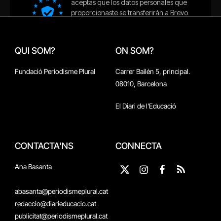
QUI SOM?
ON SOM?
Fundació Periodisme Plural
Carrer Bailén 5, principal.
08010, Barcelona
El Diari de l'Educació
CONTACTA'NS
CONNECTA
Ana Basanta
X
Instagram
Facebook
RSS
(Twitter)
abasanta@periodismeplural.cat
redaccio@diarieducacio.cat
publicitat@periodismeplural.cat