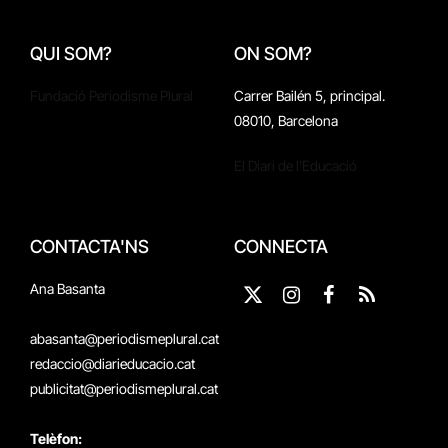
QUI SOM?
ON SOM?
Fundació Periodisme Plural
Carrer Bailén 5, principal.
08010, Barcelona
El Diari de l'Educació
CONTACTA'NS
CONNECTA
Ana Basanta
X
Instagram
Facebook
RSS
(Twitter)
abasanta@periodismeplural.cat
redaccio@diarieducacio.cat
publicitat@periodismeplural.cat
Telèfon: