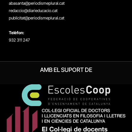
abasanta@periodismeplural.cat
redaccio@diarieducacio.cat
publicitat@periodismeplural.cat
Telèfon:
932 311 247
AMB EL SUPORT DE