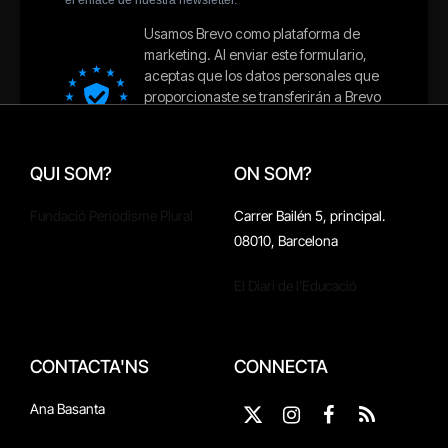
QUI SOM?
ON SOM?
Fundació Periodisme Plural
Carrer Bailén 5, principal.
08010, Barcelona
El Diari de l'Educació
CONTACTA'NS
CONNECTA
Ana Basanta
X
Instagram
Facebook
RSS
(Twitter)