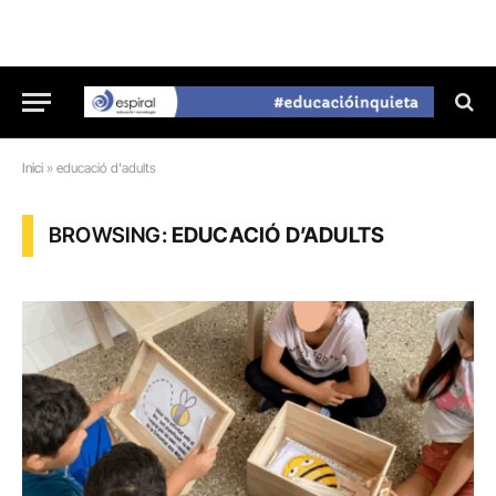
Inici
»
educació d'adults
BROWSING:
EDUCACIÓ D’ADULTS