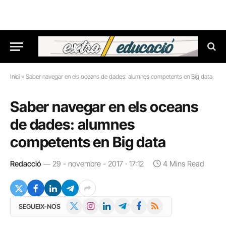
Inici
»
Saber navegar en els oceans de dades: alumnes competents en Big data
Saber navegar en els oceans
de dades: alumnes
competents en Big data
Redacció
29 - novembre - 2017 · 17:12
4 Mins Read
X
Instagram
LinkedIn
Telegram
Facebook
RSS
SEGUEIX-NOS
(Twitter)