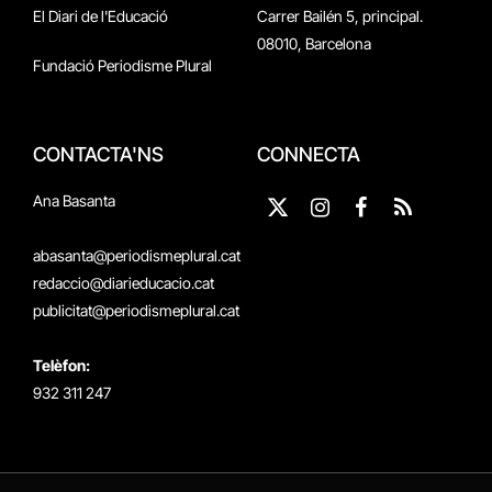
El Diari de l'Educació
Carrer Bailén 5, principal.
08010, Barcelona
Fundació Periodisme Plural
CONTACTA'NS
CONNECTA
Ana Basanta
X
Instagram
Facebook
RSS
(Twitter)
abasanta@periodismeplural.cat
redaccio@diarieducacio.cat
publicitat@periodismeplural.cat
Telèfon:
932 311 247