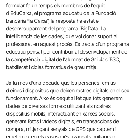
formular fa un temps els membres de l’equip
d’EduCaixa, el programa educatiu de la Fundació
bancària “la Caixa”, la resposta ha estat el
desenvolupament del programa ‘BigData: La
intel·ligència de les dades’, que vol donar suport al
professorat en aquest procés. Es tracta d’un programa
educatiu pensat per contribuir al desenvolupament de
la competència digital de l’alumnat de 3r i 4t d’ESO,
batxillerat i cicles formatius de grau mitjà.
Ja fa més d’una dècada que les persones fem ús
d’eines i dispositius que deixen rastres digitals en el seu
funcionament. Això és degut al fet que tots generem
dades de diverses formes: utilitzant els nostres
dispositius mòbils, interactuant en xarxes socials,
generant fotos i vídeos digitals, en transaccions de
compra, mitjançant senyals de GPS que captem i
emetem o, en els casos més avançats, mitjançant