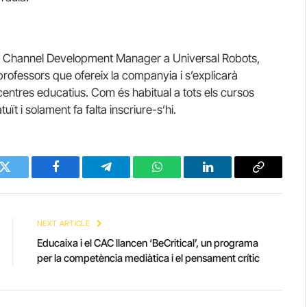
an, Channel Development Manager a Universal Robots,
rofessors que ofereix la companyia i s’explicarà
 centres educatius. Com és habitual a tots els cursos
ït i solament fa falta inscriure-s’hi.
Twitter
Facebook
Telegram
WhatsApp
LinkedIn
Copy
Link
NEXT ARTICLE
Educaixa i el CAC llancen ‘BeCritical’, un programa
per la competència mediàtica i el pensament crític