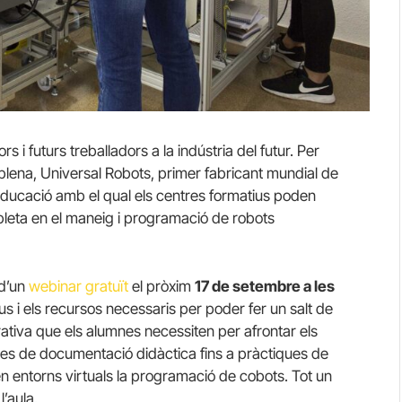
s i futurs treballadors a la indústria del futur. Per
plena, Universal Robots, primer fabricant mundial de
d’educació amb el qual els centres formatius poden
pleta en el maneig i programació de robots
 d’un
webinar gratuït
el pròxim
17 de setembre a les
s i els recursos necessaris per poder fer un salt de
orativa que els alumnes necessiten per afrontar els
é des de documentació didàctica fins a pràctiques de
 en entorns virtuals la programació de cobots. Tot un
l’aula.