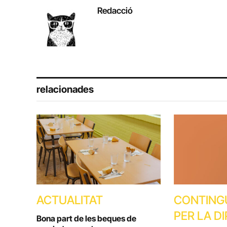
Redacció
relacionades
ACTUALITAT
CONTING
PER LA D
Bona part de les beques de