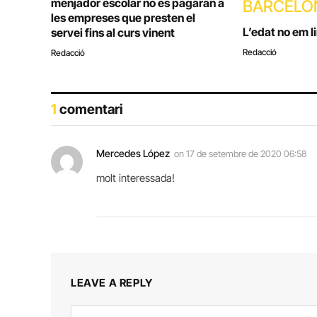
menjador escolar no es pagaran a
BARCELO
les empreses que presten el
L’edat no em l
servei fins al curs vinent
Redacció
Redacció
1
comentari
Mercedes López
on
17 de setembre de 2020 06:58
molt interessada!
LEAVE A REPLY