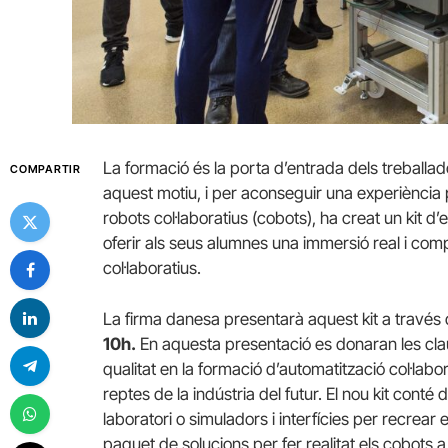
La formació és la porta d’entrada dels treballador
COMPARTIR
aquest motiu, i per aconseguir una experiència 
robots col·laboratius (cobots), ha creat un kit 
oferir als seus alumnes una immersió real i com
col·laboratius.
La firma danesa presentarà aquest kit a través
10h.
En aquesta presentació es donaran les clau
qualitat en la formació d’automatització col·lab
reptes de la indústria del futur. El nou kit cont
laboratori o simuladors i interfícies per recrear
paquet de solucions per fer realitat els cobots a 