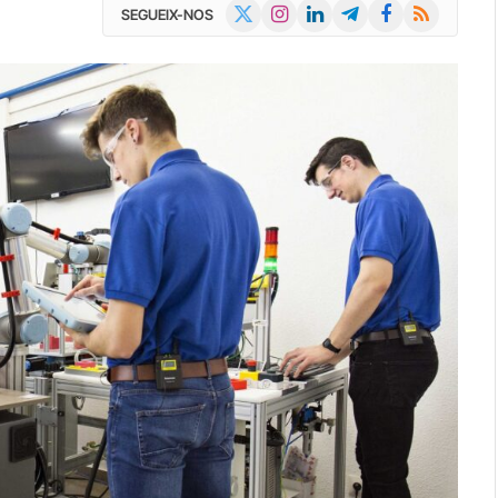
X
Instagram
LinkedIn
Telegram
Facebook
RSS
SEGUEIX-NOS
(Twitter)