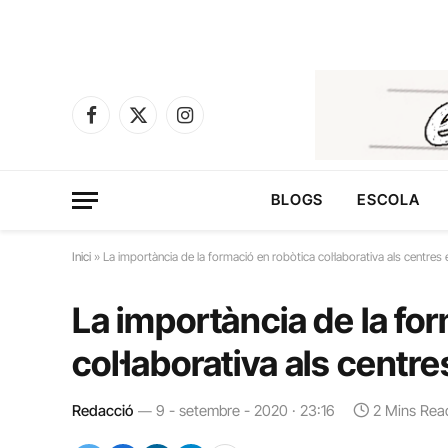
Facebook
X
Instagram
(Twitter)
BLOGS
ESCOLA
Inici
»
La importància de la formació en robòtica col·laborativa als centres
La importància de la fo
col·laborativa als centr
Redacció
9 - setembre - 2020 · 23:16
2 Mins Rea