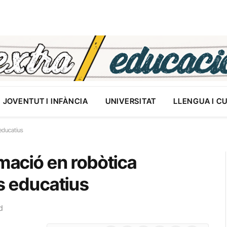
JOVENTUT I INFÀNCIA
UNIVERSITAT
LLENGUA I C
 educatius
rmació en robòtica
es educatius
d