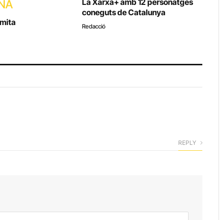
La Xarxa+ amb 12 personatges
NA
coneguts de Catalunya
imita
Redacció
REPLY