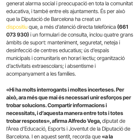
generat alarma social i preocupació en tota la comunitat
educativa, i també entre els ajuntaments. És per això
que la Diputació de Barcelona ha creat un
dispositiu
que, a més d’atenció directa telefònica
(661
073 930)
i un formulari de consulta, inclou quatre grans
àmbits de suport: manteniment, seguretat, neteja i
desinfecció de centres educatius; ús d’espais
municipals i comunitaris en horari lectiu; organització
d’activitats extraescolars; i absentisme i
acompanyament a les famílies.
«Hi ha molts interrogants i moltes incerteses. Per
això, ara més que mai és necessari unir esforços per
trobar solucions. Compartir informacions i
necessitats, i d’aquesta manera entre tots i totes
trobar respostes», afirma Alfredo Vega,
diputat de
l’Àrea d’Educació, Esports i Joventut de la Diputació de
Barcelona. I en aquest sentit, recorda que
«a la