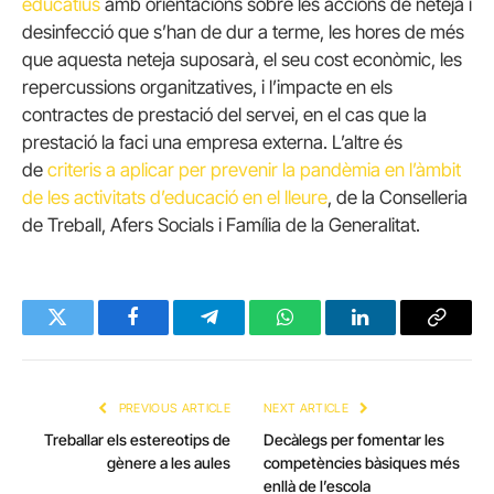
educatius
amb orientacions sobre les accions de neteja i
desinfecció que s’han de dur a terme, les hores de més
que aquesta neteja suposarà, el seu cost econòmic, les
repercussions organitzatives, i l’impacte en els
contractes de prestació del servei, en el cas que la
prestació la faci una empresa externa. L’altre és
de
criteris a aplicar per prevenir la pandèmia en l’àmbit
de les activitats d’educació en el lleure
, de la Conselleria
de Treball, Afers Socials i Família de la Generalitat.
Twitter
Facebook
Telegram
WhatsApp
LinkedIn
Copy
Link
PREVIOUS ARTICLE
NEXT ARTICLE
Treballar els estereotips de
Decàlegs per fomentar les
gènere a les aules
competències bàsiques més
enllà de l’escola