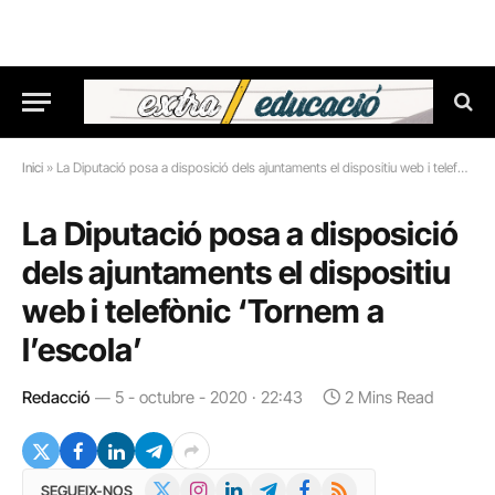
Inici
»
La Diputació posa a disposició dels ajuntaments el dispositiu web i telefònic ‘Tornem a l’escola’
La Diputació posa a disposició
dels ajuntaments el dispositiu
web i telefònic ‘Tornem a
l’escola’
Redacció
5 - octubre - 2020 · 22:43
2 Mins Read
X
Instagram
LinkedIn
Telegram
Facebook
RSS
SEGUEIX-NOS