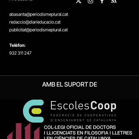
X
Instagram
Facebook
RSS
(Twitter)
abasanta@periodismeplural.cat
redaccio@diarieducacio.cat
publicitat@periodismeplural.cat
Telèfon:
932 311 247
AMB EL SUPORT DE