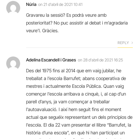
Núria
on
21 d'abril de 2021 10:41
Gravareu la sessió? Es podrà veure amb
posterioritat? No puc assistir al debat i m’agradaria
veure’l. Gràcies.
REPLY
Adelina Escandell i Grases
on
28 d'abril de 2021 16:25
Des del 1975 fins al 2014 que em vaig jubilar, he
treballat a l’escola Barrufet; abans cooperativa de
mestres i actualmente Escola Pública. Quan vaig
començar l’escola arribava a cinquè, i, al cap d’un
parell d’anys, ja vam començar a treballar
l’autoavaluació. I així hem seguit fins el moment
actual que seguéix representant un dels principios de
l’escola. El dia 22 vam presentar el llibre “Barrufet, la
història d’una escola”, en què hi han participat un