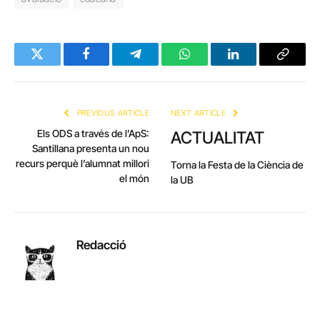
Twitter
Facebook
Telegram
WhatsApp
LinkedIn
Copy
Link
PREVIOUS ARTICLE
NEXT ARTICLE
Els ODS a través de l’ApS:
ACTUALITAT
Santillana presenta un nou
recurs perquè l’alumnat millori
Torna la Festa de la Ciència de
el món
la UB
Redacció