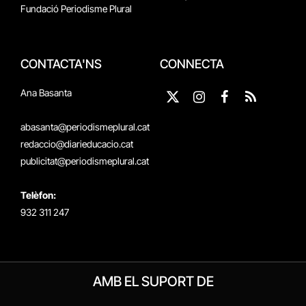
Fundació Periodisme Plural
CONTACTA'NS
CONNECTA
Ana Basanta
X
Instagram
Facebook
RSS
(Twitter)
abasanta@periodismeplural.cat
redaccio@diarieducacio.cat
publicitat@periodismeplural.cat
Telèfon:
932 311 247
AMB EL SUPORT DE