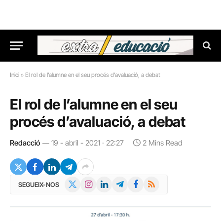
Inici
»
El rol de l’alumne en el seu procés d’avaluació, a debat
El rol de l’alumne en el seu
procés d’avaluació, a debat
Redacció
19 - abril - 2021 · 22:27
2 Mins Read
X
Instagram
LinkedIn
Telegram
Facebook
RSS
SEGUEIX-NOS
(Twitter)