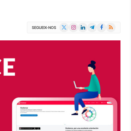
X
Instagram
LinkedIn
Telegram
Facebook
RSS
SEGUEIX-NOS
(Twitter)