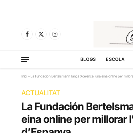
Facebook
X
Instagram
(Twitter)
BLOGS
ESCOLA
Inici
»
La Fundación Bertelsmann llança Xcelence, una eina online per millora
ACTUALITAT
La Fundación Bertelsma
eina online per millorar 
d’Espanya