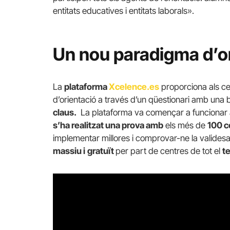
entitats educatives i entitats laborals».
Un nou paradigma d’o
La
plataforma
Xcelence.es
proporciona als ce
d’orientació a través d’un qüestionari amb una 
claus.
La plataforma va començar a funcionar al
s’ha realitzat una prova amb
els més de
100 c
implementar millores i comprovar-ne la valides
massiu i
gratuït
per part de centres de tot el
te