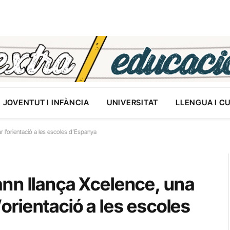
JOVENTUT I INFÀNCIA
UNIVERSITAT
LLENGUA I C
r l’orientació a les escoles d’Espanya
nn llança Xcelence, una
l’orientació a les escoles