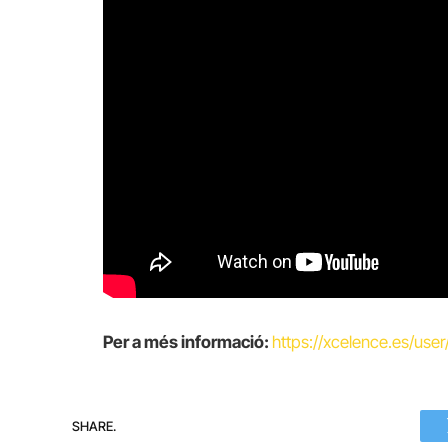
Per a més informació:
https://xcelence.es/use
SHARE.