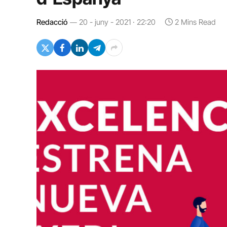
Redacció
20 - juny - 2021 · 22:20
2 Mins Read