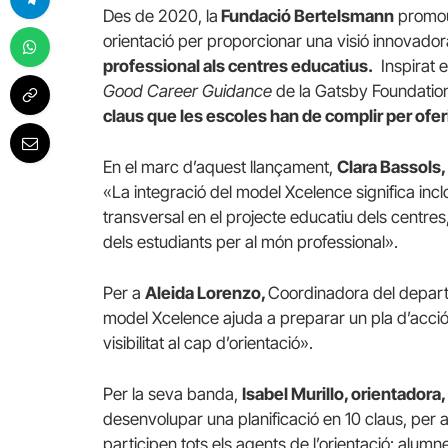
Des de 2020, la
Fundació Bertelsmann
promou
orientació per proporcionar una visió innovador
professional als centres educatius.
Inspirat e
Good Career Guidance
de la Gatsby Foundation 
claus que les escoles han de complir per oferi
En el marc d’aquest llançament,
Clara Bassols,
«La integració del model Xcelence significa incl
transversal en el projecte educatiu dels centres,
dels estudiants per al món professional».
Per a
Aleida Lorenzo,
Coordinadora del departam
model Xcelence ajuda a preparar un pla d’acció 
visibilitat al cap d’orientació».
Per la seva banda,
Isabel Murillo, orientadora,
desenvolupar una planificació en 10 claus, per a 
participen tots els agents de l’orientació: alumne