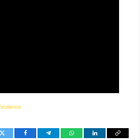
r/xcelence
Twitter
Facebook
Telegram
WhatsApp
LinkedIn
Copy