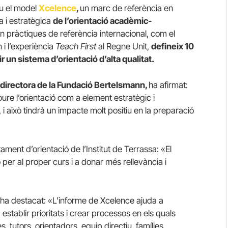
 el model
Xcelence
,
un marc de referència en
a i estratègica
de l’orientació acadèmic-
n pràctiques de referència internacional, com el
i l’experiència
Teach First
al Regne Unit,
defineix 10
r un sistema d’orientació d’alta qualitat.
 directora de la Fundació Bertelsmann,
ha afirmat:
oure l’orientació com a element estratègic i
 i això tindrà un impacte molt positiu en la preparació
ent d’orientació de l’Institut de Terrassa: «El
per al proper curs i a donar més rellevància i
ha destacat: «L’informe de Xcelence ajuda a
establir prioritats i crear processos en els quals
s, tutors, orientadors, equip directiu, famílies,