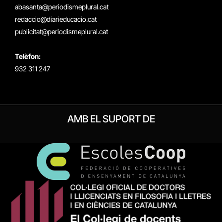
abasanta@periodismeplural.cat
redaccio@diarieducacio.cat
publicitat@periodismeplural.cat
Telèfon:
932 311 247
AMB EL SUPORT DE