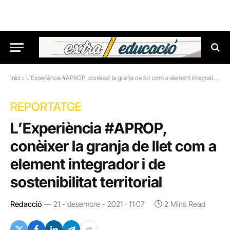
Inici
»
L’Experiència #APROP, conèixer la granja de llet com a element integrador i de sostenibilitat territorial
REPORTATGE
L’Experiència #APROP,
conèixer la granja de llet com a
element integrador i de
sostenibilitat territorial
Redacció
21 - desembre - 2021 · 11:07
2 Mins Read