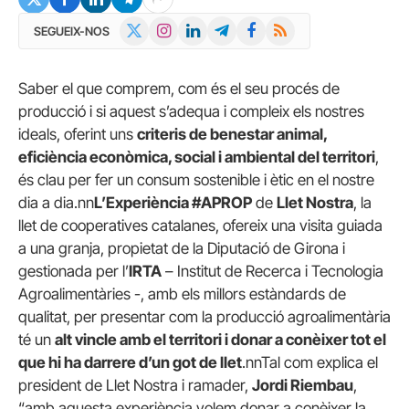
X
Instagram
LinkedIn
Telegram
Facebook
RSS
SEGUEIX-NOS
(Twitter)
Saber el que comprem, com és el seu procés de
producció i si aquest s’adequa i compleix els nostres
ideals, oferint uns
criteris de benestar animal,
eficiència econòmica, social i ambiental del territori
,
és clau per fer un consum sostenible i ètic en el nostre
dia a dia.nn
L’Experiència #APROP
de
Llet Nostra
, la
llet de cooperatives catalanes, ofereix una visita guiada
a una granja, propietat de la Diputació de Girona i
gestionada per l’
IRTA
– Institut de Recerca i Tecnologia
Agroalimentàries -, amb els millors estàndards de
qualitat, per presentar com la producció agroalimentària
té un
alt vincle amb el territori i donar a conèixer tot el
que hi ha darrere d’un got de llet
.nnTal com explica el
president de Llet Nostra i ramader,
Jordi Riembau
,
“amb aquesta experiència volem donar a conèixer la