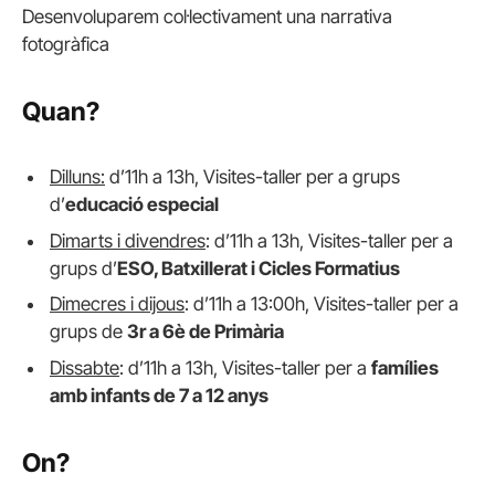
Desenvoluparem col·lectivament una narrativa
fotogràfica
Quan?
Dilluns:
d’11h a 13h, Visites-taller per a grups
d’
educació especial
Dimarts i divendres
: d’11h a 13h, Visites-taller per a
grups d’
ESO, Batxillerat i Cicles Formatius
Dimecres i dijous
: d’11h a 13:00h, Visites-taller per a
grups de
3r a 6è de Primària
Dissabte
: d’11h a 13h, Visites-taller per a
famílies
amb infants de 7 a 12 anys
On?