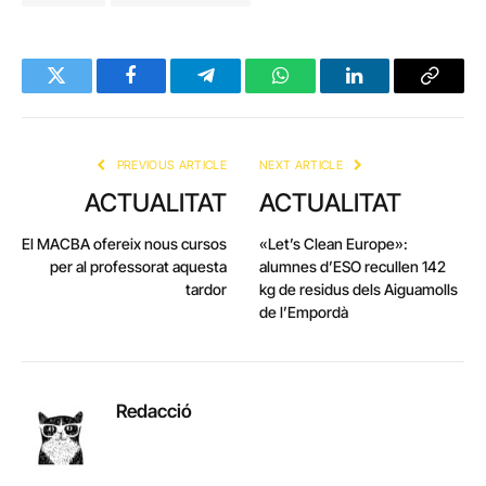
Twitter
Facebook
Telegram
WhatsApp
LinkedIn
Copy
Link
PREVIOUS ARTICLE
NEXT ARTICLE
ACTUALITAT
ACTUALITAT
El MACBA ofereix nous cursos
«Let’s Clean Europe»:
per al professorat aquesta
alumnes d’ESO recullen 142
tardor
kg de residus dels Aiguamolls
de l’Empordà
Redacció