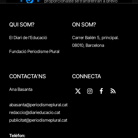
QUI SOM?
ON SOM?
El Diari de l'Educació
Carrer Bailén 5, principal.
08010, Barcelona
Fundació Periodisme Plural
CONTACTA'NS
CONNECTA
Ana Basanta
X
Instagram
Facebook
RSS
(Twitter)
abasanta@periodismeplural.cat
redaccio@diarieducacio.cat
publicitat@periodismeplural.cat
Telèfon: