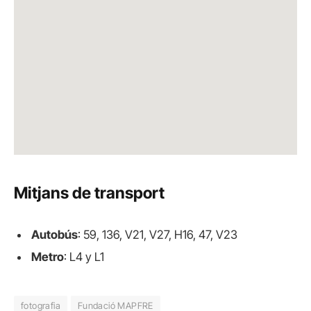
Mitjans de transport
Autobús
: 59, 136, V21, V27, H16, 47, V23
Metro
: L4 y L1
fotografia
Fundació MAPFRE