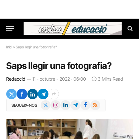
Inici
»
Saps llegir una fotografia?
Saps llegir una fotografia?
Redacció
11 - octubre - 2022 · 06:00
3 Mins Read
X
Instagram
LinkedIn
Telegram
Facebook
RSS
SEGUEIX-NOS
(Twitter)