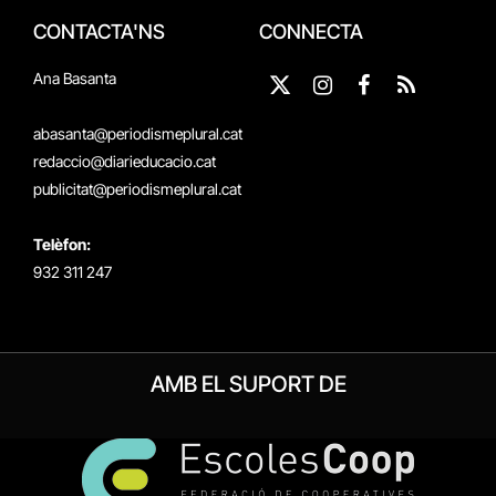
CONTACTA'NS
CONNECTA
Ana Basanta
X
Instagram
Facebook
RSS
(Twitter)
abasanta@periodismeplural.cat
redaccio@diarieducacio.cat
publicitat@periodismeplural.cat
Telèfon:
932 311 247
AMB EL SUPORT DE