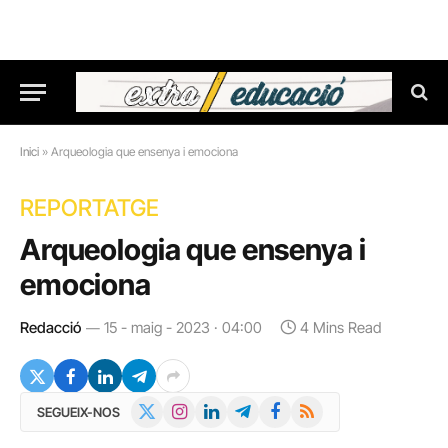
Inici
»
Arqueologia que ensenya i emociona
REPORTATGE
Arqueologia que ensenya i
emociona
Redacció
15 - maig - 2023 · 04:00
4 Mins Read
X
Instagram
LinkedIn
Telegram
Facebook
RSS
SEGUEIX-NOS
(Twitter)