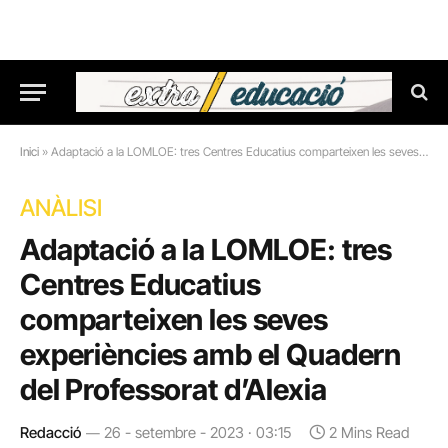
Inici
»
Adaptació a la LOMLOE: tres Centres Educatius comparteixen les seves experiències amb el Quadern del Professorat d’Alexia
ANÀLISI
Adaptació a la LOMLOE: tres
Centres Educatius
comparteixen les seves
experiències amb el Quadern
del Professorat d’Alexia
Redacció
26 - setembre - 2023 · 03:15
2 Mins Read