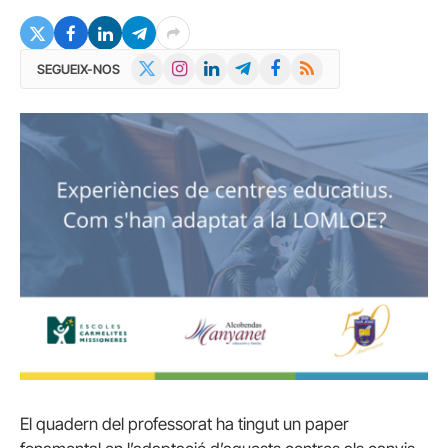
X
Instagram
LinkedIn
Telegram
Facebook
RSS
SEGUEIX-NOS
(Twitter)
El quadern del professorat ha tingut un paper