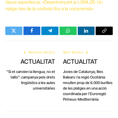
Veure experiència: «Desentranyant la LOMLOE: Un
viatge des de la confusió fins a la comprensió»
Twitter
Facebook
Telegram
WhatsApp
LinkedIn
Copy
Link
PREVIOUS ARTICLE
NEXT ARTICLE
ACTUALITAT
ACTUALITAT
“Si et canvien la llengua, no et
Joves de Catalunya, Illes
tallis”: campanya pels drets
Balears i la regió Occitània
lingüístics a les aules
recullen prop de 6.000 burilles
universitàries
de les platges en una acció
coordinada per l’Euroregió
Pirineus-Mediterrània