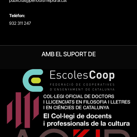
publicitat@periodismeplural.cat
Telèfon:
932 311 247
AMB EL SUPORT DE