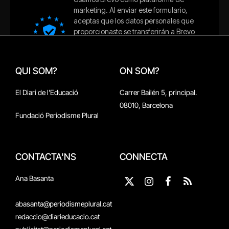
QUI SOM?
ON SOM?
El Diari de l'Educació
Carrer Bailén 5, principal.
08010, Barcelona
Fundació Periodisme Plural
CONTACTA'NS
CONNECTA
Ana Basanta
X
Instagram
Facebook
RSS
(Twitter)
abasanta@periodismeplural.cat
redaccio@diarieducacio.cat