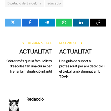
Diputació de Barcelona
educació
Twitter
Facebook
Telegram
WhatsApp
LinkedIn
Copy
Link
PREVIOUS ARTICLE
NEXT ARTICLE
ACTUALITAT
ACTUALITAT
Córrer més que la fam: Milers
Una guia de suport al
d’escoles fan una cursa per
professorat per a la detecció i
frenar la malnutrició infantil
el treball amb alumnat amb
TDAH
Redacció