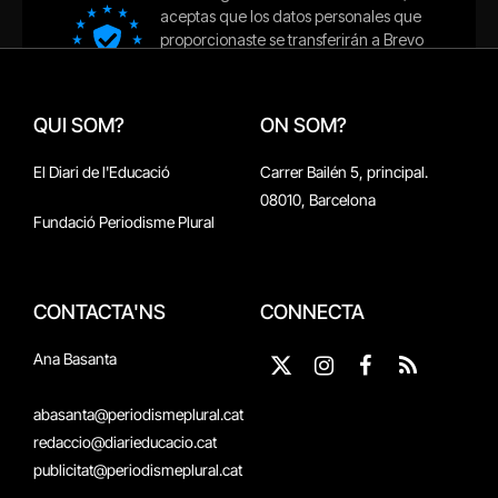
QUI SOM?
ON SOM?
El Diari de l'Educació
Carrer Bailén 5, principal.
08010, Barcelona
Fundació Periodisme Plural
CONTACTA'NS
CONNECTA
Ana Basanta
X
Instagram
Facebook
RSS
(Twitter)
abasanta@periodismeplural.cat
redaccio@diarieducacio.cat
publicitat@periodismeplural.cat