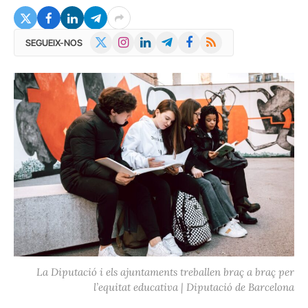
X
Instagram
LinkedIn
Telegram
Facebook
RSS
SEGUEIX-NOS
(Twitter)
La Diputació i els ajuntaments treballen braç a braç per
l’equitat educativa | Diputació de Barcelona