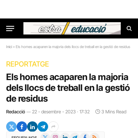
Inici
»
Els homes acaparen la majoria dels llocs de treball en la gestió de residus
REPORTATGE
Els homes acaparen la majoria
dels llocs de treball en la gestió
de residus
Redacció
22 - desembre - 2023 · 17:32
3 Mins Read
X
Instagram
LinkedIn
Telegram
Facebook
RSS
SEGUEIX-NOS