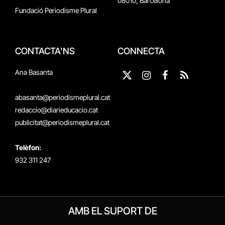
08010, Barcelona
Fundació Periodisme Plural
CONTACTA'NS
CONNECTA
Ana Basanta
X
Instagram
Facebook
RSS
(Twitter)
abasanta@periodismeplural.cat
redaccio@diarieducacio.cat
publicitat@periodismeplural.cat
Telèfon:
932 311 247
AMB EL SUPORT DE