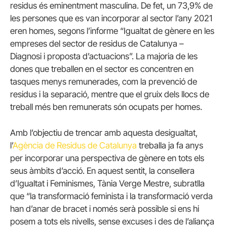
residus és eminentment masculina. De fet, un 73,9% de
les persones que es van incorporar al sector l’any 2021
eren homes, segons l’informe “Igualtat de gènere en les
empreses del sector de residus de Catalunya –
Diagnosi i proposta d’actuacions”. La majoria de les
dones que treballen en el sector es concentren en
tasques menys remunerades, com la prevenció de
residus i la separació, mentre que el gruix dels llocs de
treball més ben remunerats són ocupats per homes.
Amb l’objectiu de trencar amb aquesta desigualtat,
l’
Agència de Residus de Catalunya
treballa ja fa anys
per incorporar una perspectiva de gènere en tots els
seus àmbits d’acció. En aquest sentit, la consellera
d’Igualtat i Feminismes, Tània Verge Mestre, subratlla
que “la transformació feminista i la transformació verda
han d’anar de bracet i només serà possible si ens hi
posem a tots els nivells, sense excuses i des de l’aliança