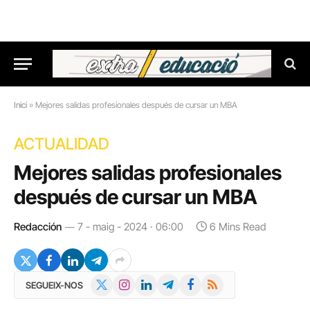
Inici
»
Mejores salidas profesionales después de cursar un MBA
ACTUALIDAD
Mejores salidas profesionales
después de cursar un MBA
Redacción
7 - maig - 2024 · 06:00
6 Mins Read
X
Instagram
LinkedIn
Telegram
Facebook
RSS
SEGUEIX-NOS
(Twitter)