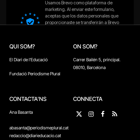
QUI SOM?
ON SOM?
El Diari de l'Educació
Carrer Bailén 5, principal.
08010, Barcelona
Fundació Periodisme Plural
CONTACTA'NS
CONNECTA
Ana Basanta
X
Instagram
Facebook
RSS
(Twitter)
abasanta@periodismeplural.cat
redaccio@diarieducacio.cat