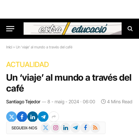
Inici
»
Un ‘viaje’ al mundo a través del café
ACTUALIDAD
Un ‘viaje’ al mundo a través del
café
Santiago Tejedor
8 - maig - 2024 · 06:00
4 Mins Read
X
Instagram
LinkedIn
Telegram
Facebook
RSS
SEGUEIX-NOS
(Twitter)