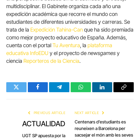
multidisciplinar. El Gabinete organiza cada año una
expedición académica que recorre el mundo con
estudiantes de diferentes universidades y carreras. Se
trata de la
Expedición Tahina-Can
que ha sido premiada
como mejor proyecto educativo de España. Además,
cuenta con el portal
Tu Aventura
, la
plataforma
educativa InfoEDU
y el proyecto de
newsgames
y
ciencia
Reporteros de la Ciencia
.
Twitter
Facebook
Telegram
WhatsApp
LinkedIn
Copy
Link
PREVIOUS ARTICLE
NEXT ARTICLE
Centenars d’estudiants es
ACTUALIDAD
reuneixen a Barcelona per
sacsejar el món amb les seves
UGT SP apuesta por la