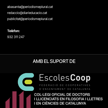
(Twitter)
abasanta@periodismeplural.cat
redaccio@diarieducacio.cat
publicitat@periodismeplural.cat
Telèfon:
932 311 247
AMB EL SUPORT DE