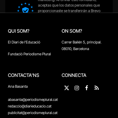
QUI SOM?
ON SOM?
El Diari de l'Educació
Carrer Bailén 5, principal.
08010, Barcelona
Fundació Periodisme Plural
CONTACTA'NS
CONNECTA
Ana Basanta
X
Instagram
Facebook
RSS
(Twitter)
abasanta@periodismeplural.cat
redaccio@diarieducacio.cat
publicitat@periodismeplural.cat