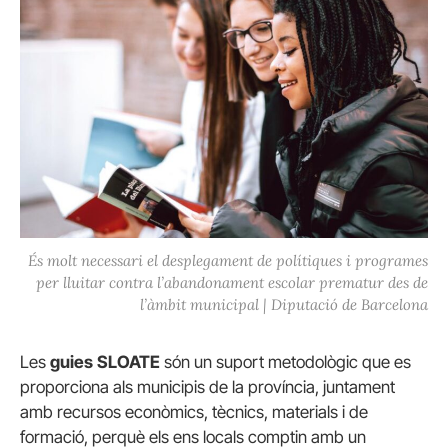
És molt necessari el desplegament de polítiques i programes
per lluitar contra l’abandonament escolar prematur des de
l’àmbit municipal | Diputació de Barcelona
Les
guies
SLOATE
són un suport metodològic que es
proporciona als municipis de la província, juntament
amb recursos econòmics, tècnics, materials i de
formació, perquè els ens locals comptin amb un