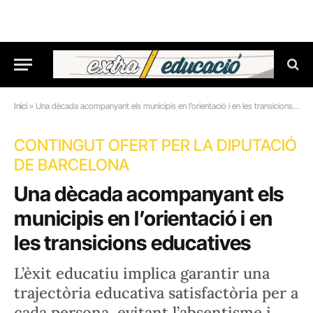
Inici
»
Una dècada acompanyant els municipis en l’orientació i en les transicions educatives
CONTINGUT OFERT PER LA DIPUTACIÓ
DE BARCELONA
Una dècada acompanyant els
municipis en l’orientació i en
les transicions educatives
L’èxit educatiu implica garantir una
trajectòria educativa satisfactòria per a
cada persona, evitant l’absentisme i