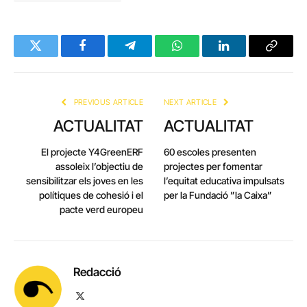
Twitter
Facebook
Telegram
WhatsApp
LinkedIn
Copy
Link
PREVIOUS ARTICLE
NEXT ARTICLE
ACTUALITAT
ACTUALITAT
El projecte Y4GreenERF
60 escoles presenten
assoleix l’objectiu de
projectes per fomentar
sensibilitzar els joves en les
l’equitat educativa impulsats
polítiques de cohesió i el
per la Fundació ”la Caixa”
pacte verd europeu
Redacció
X