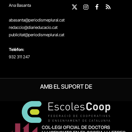
Ana Basanta
X
Instagram
Facebook
RSS
(Twitter)
abasanta@periodismeplural.cat
redaccio@diarieducacio.cat
publicitat@periodismeplural.cat
Telèfon:
932 311 247
AMB EL SUPORT DE