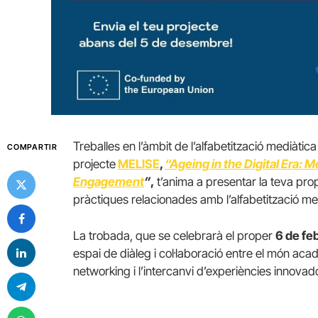
Treballes en l’àmbit de l’alfabetització mediàtica
COMPARTIR
projecte
MELISE
,
“Ageing in the Digital Era: Me
Engagement
”
,
t’anima a presentar la teva pro
pràctiques relacionades amb l’alfabetització me
La trobada, que se celebrarà el proper
6 de fe
espai de diàleg i col·laboració entre el món acad
networking i l’intercanvi d’experiències innovad