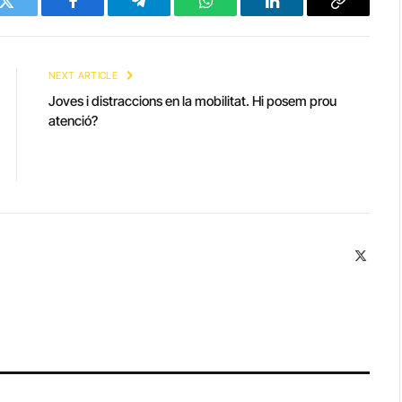
Twitter
Facebook
Telegram
WhatsApp
LinkedIn
Copy
Link
NEXT ARTICLE
Joves i distraccions en la mobilitat. Hi posem prou
atenció?
X
(Twitte