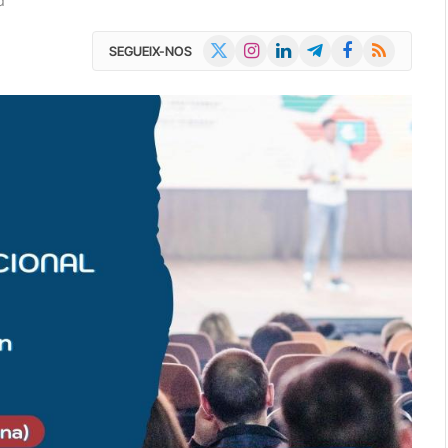
d
X
Instagram
LinkedIn
Telegram
Facebook
RSS
SEGUEIX-NOS
(Twitter)