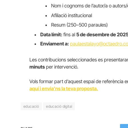
Nom i cognoms de l’autor/a o autors/
Afiliació institucional
Resum (250–500 paraules)
Data límit:
fins al
5 de desembre de 202
Enviament a:
paulaestalayo@octaedro.c
Les contribucions seleccionades es presentar
minuts
per intervenció.
Vols formar part d’aquest espai de referència en
aquí i envia’ns la teva proposta.
educació
educació digital