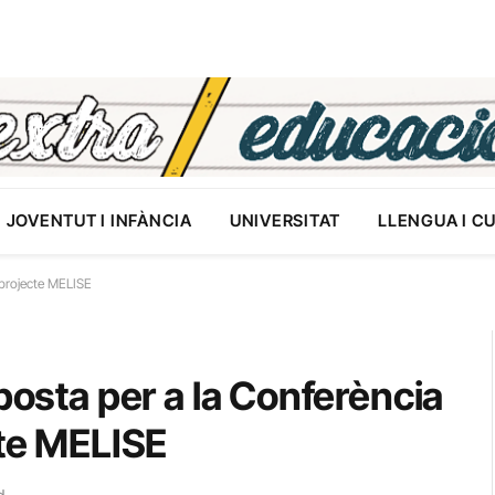
JOVENTUT I INFÀNCIA
UNIVERSITAT
LLENGUA I C
l projecte MELISE
posta per a la Conferència
cte MELISE