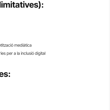
imitatives):
tització mediàtica
es per a la inclusió digital
es: