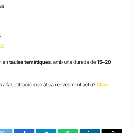
es
5
om
an en
taules temàtiques
, amb una durada de
15–20
 alfabetització mediàtica i envelliment actiu?
Clica