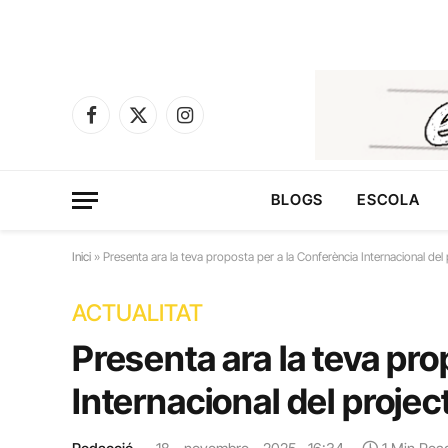
Facebook
X
Instagram
(Twitter)
BLOGS
ESCOLA
Inici
»
Presenta ara la teva proposta per a la Conferència Internacional de
ACTUALITAT
Presenta ara la teva pro
Internacional del proje