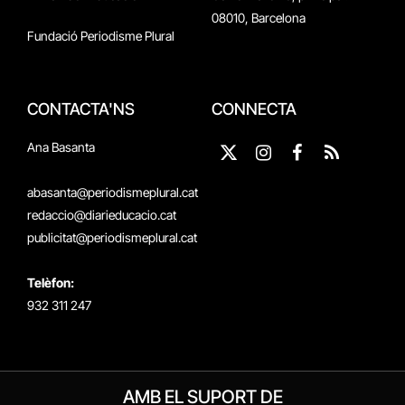
08010, Barcelona
Fundació Periodisme Plural
CONTACTA'NS
CONNECTA
Ana Basanta
X
Instagram
Facebook
RSS
(Twitter)
abasanta@periodismeplural.cat
redaccio@diarieducacio.cat
publicitat@periodismeplural.cat
Telèfon:
932 311 247
AMB EL SUPORT DE