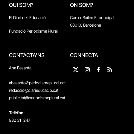
QUI SOM?
ON SOM?
El Diari de l'Educació
Carrer Bailén 5, principal.
08010, Barcelona
Fundació Periodisme Plural
CONTACTA'NS
CONNECTA
Ana Basanta
X
Instagram
Facebook
RSS
(Twitter)
abasanta@periodismeplural.cat
redaccio@diarieducacio.cat
publicitat@periodismeplural.cat
Telèfon:
932 311 247