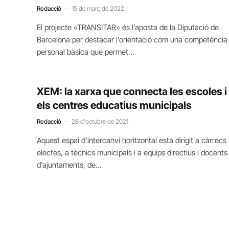
Redacció
15 de març de 2022
El projecte «TRANSITAR» és l’aposta de la Diputació de
Barcelona per destacar l’orientació com una competència
personal bàsica que permet…
XEM: la xarxa que connecta les escoles i
els centres educatius municipals
Redacció
28 d'octubre de 2021
Aquest espai d’intercanvi horitzontal està dirigit a càrrecs
electes, a tècnics municipals i a equips directius i docents
d’ajuntaments, de…