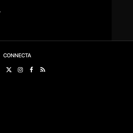
CONNECTA
X
Instagram
Facebook
RSS
(Twitter)