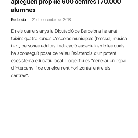
apleguen prop de 600 centres i 70.000
alumnes
Redacció
21 de desembre de 2018
En els darrers anys la Diputació de Barcelona ha anat
teixint quatre xarxes d’escoles municipals (bressol, música
i art, persones adultes i educació especial) amb les quals
ha aconseguit posar de relleu l’existència d’un potent
ecosistema educatiu local. L’objectiu és “generar un espai
d’intercanvi i de coneixement horitzontal entre els
centres”.