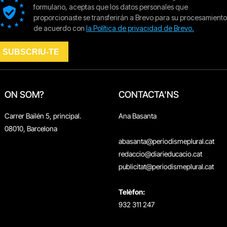
ON SOM?
CONTACTA'NS
Carrer Bailén 5, principal.
Ana Basanta
08010, Barcelona
abasanta@periodismeplural.cat
redaccio@diarieducacio.cat
publicitat@periodismeplural.cat
Telèfon:
932 311 247