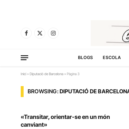
Facebook
X
Instagram
(Twitter)
BLOGS
ESCOLA
Inici
»
Diputació de Barcelona
»
Pàgina 3
BROWSING:
DIPUTACIÓ DE BARCELON
«Transitar, orientar-se en un món
canviant»