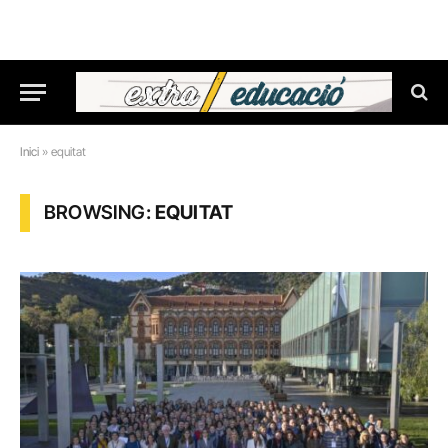
Inici
»
equitat
BROWSING:
EQUITAT