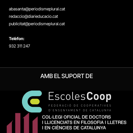
(Twitter)
abasanta@periodismeplural.cat
redaccio@diarieducacio.cat
publicitat@periodismeplural.cat
Telèfon:
932 311 247
AMB EL SUPORT DE