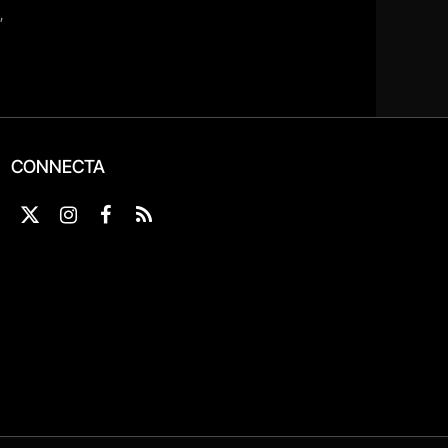
CONNECTA
X
Instagram
Facebook
RSS
(Twitter)