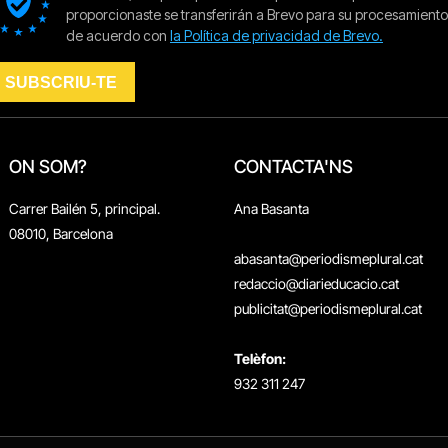
ON SOM?
CONTACTA'NS
Carrer Bailén 5, principal.
Ana Basanta
08010, Barcelona
abasanta@periodismeplural.cat
redaccio@diarieducacio.cat
publicitat@periodismeplural.cat
Telèfon:
932 311 247