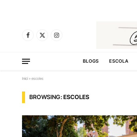
Facebook
X
Instagram
(Twitter)
BLOGS
ESCOLA
Inici
»
escoles
BROWSING:
ESCOLES