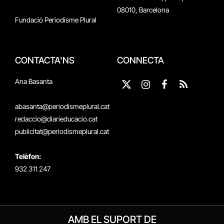
08010, Barcelona
Fundació Periodisme Plural
CONTACTA'NS
CONNECTA
Ana Basanta
X
Instagram
Facebook
RSS
(Twitter)
abasanta@periodismeplural.cat
redaccio@diarieducacio.cat
publicitat@periodismeplural.cat
Telèfon:
932 311 247
AMB EL SUPORT DE