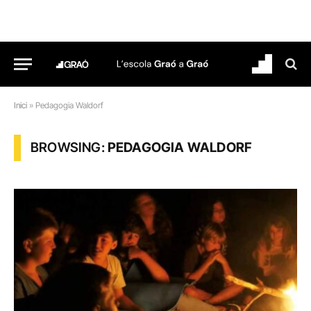
Inici
»
Pedagogia Waldorf
BROWSING:
PEDAGOGIA WALDORF