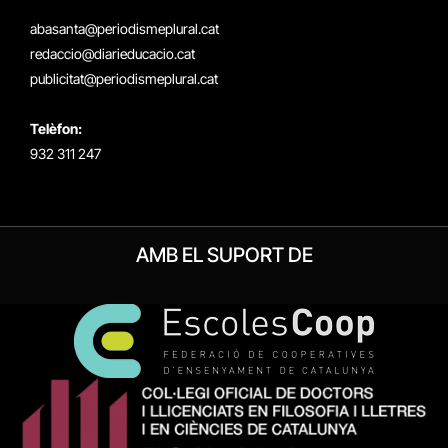
(Twitter)
abasanta@periodismeplural.cat
redaccio@diarieducacio.cat
publicitat@periodismeplural.cat
Telèfon:
932 311 247
AMB EL SUPORT DE