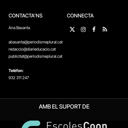
CONTACTA'NS
CONNECTA
Ana Basanta
X
Instagram
Facebook
RSS
(Twitter)
abasanta@periodismeplural.cat
redaccio@diarieducacio.cat
publicitat@periodismeplural.cat
Telèfon:
932 311 247
AMB EL SUPORT DE