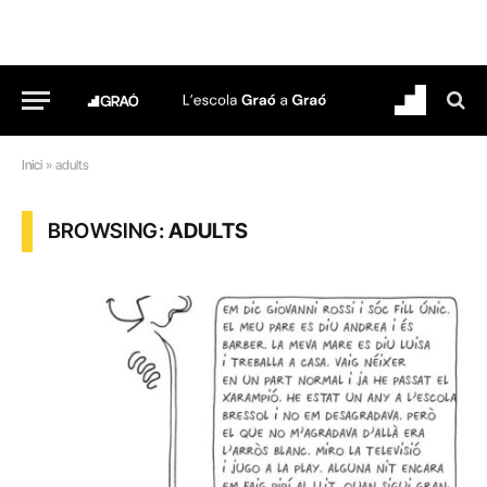
Inici
»
adults
BROWSING:
ADULTS