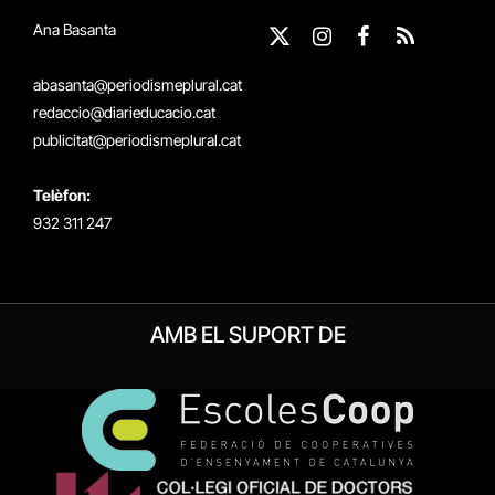
Ana Basanta
X
Instagram
Facebook
RSS
(Twitter)
abasanta@periodismeplural.cat
redaccio@diarieducacio.cat
publicitat@periodismeplural.cat
Telèfon:
932 311 247
AMB EL SUPORT DE