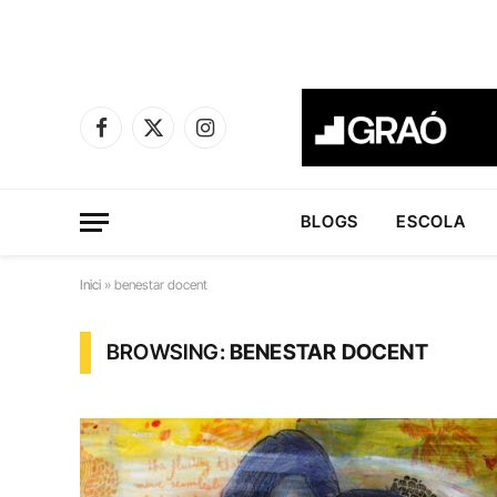
Facebook
X
Instagram
(Twitter)
BLOGS
ESCOLA
Inici
»
benestar docent
BROWSING:
BENESTAR DOCENT