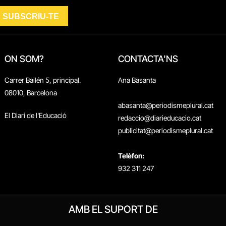
ON SOM?
CONTACTA'NS
Carrer Bailén 5, principal.
Ana Basanta
08010, Barcelona
abasanta@periodismeplural.cat
El Diari de l'Educació
redaccio@diarieducacio.cat
publicitat@periodismeplural.cat
Telèfon:
932 311 247
AMB EL SUPORT DE