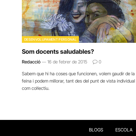
DESENVOLUPAMENT PERSONAL
Som docents saludables?
Redacció
16 de febrer de 2015
0
Sabem que hi ha coses que funcionen, volem gaudir de la
feina i podem millorar, tant des del punt de vista individual
com col·lectiu.
BLOGS
ESCOLA