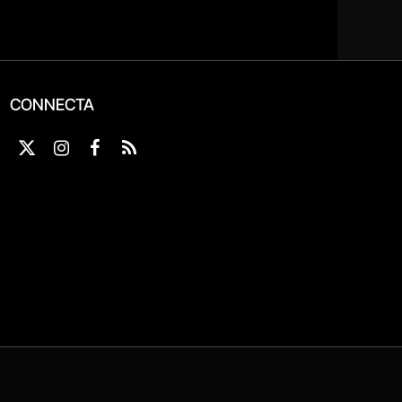
CONNECTA
X
Instagram
Facebook
RSS
(Twitter)