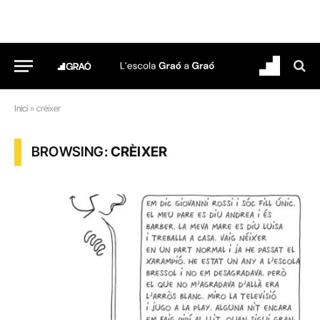
Inici
»
crèixer
BROWSING:
CRÈIXER