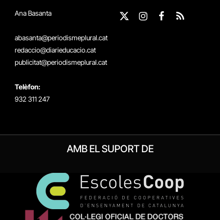
Ana Basanta
X
Instagram
Facebook
RSS
(Twitter)
abasanta@periodismeplural.cat
redaccio@diarieducacio.cat
publicitat@periodismeplural.cat
Telèfon:
932 311 247
AMB EL SUPORT DE