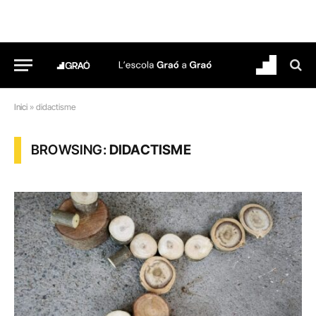
Inici
»
didactisme
BROWSING:
DIDACTISME