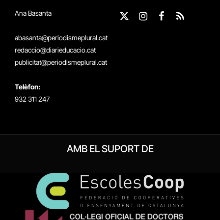
Ana Basanta
X
Instagram
Facebook
RSS
(Twitter)
abasanta@periodismeplural.cat
redaccio@diarieducacio.cat
publicitat@periodismeplural.cat
Telèfon:
932 311 247
AMB EL SUPORT DE