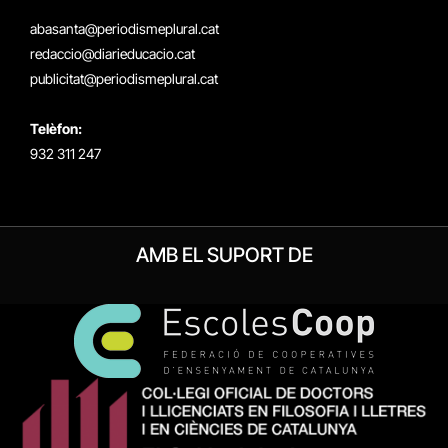
(Twitter)
abasanta@periodismeplural.cat
redaccio@diarieducacio.cat
publicitat@periodismeplural.cat
Telèfon:
932 311 247
AMB EL SUPORT DE