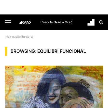
Inici
»
equilibri funcional
BROWSING:
EQUILIBRI FUNCIONAL