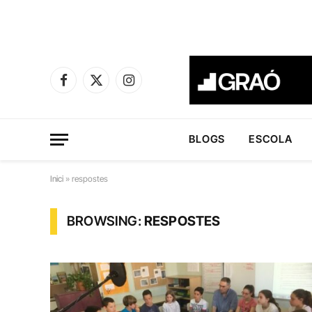
Facebook
X
Instagram
(Twitter)
BLOGS
ESCOLA
Inici
»
respostes
BROWSING:
RESPOSTES