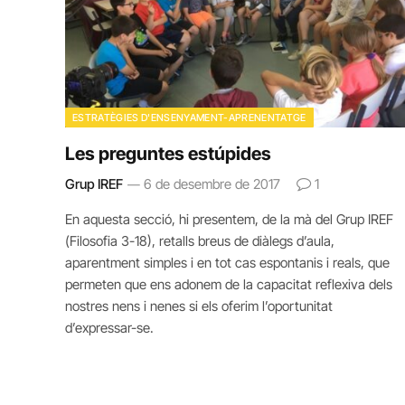
ESTRATÈGIES D'ENSENYAMENT-APRENENTATGE
Les preguntes estúpides
Grup IREF
6 de desembre de 2017
1
En aquesta secció, hi presentem, de la mà del Grup IREF
(Filosofia 3-18), retalls breus de diàlegs d’aula,
aparentment simples i en tot cas espontanis i reals, que
permeten que ens adonem de la capacitat reflexiva dels
nostres nens i nenes si els oferim l’oportunitat
d’expressar-se.