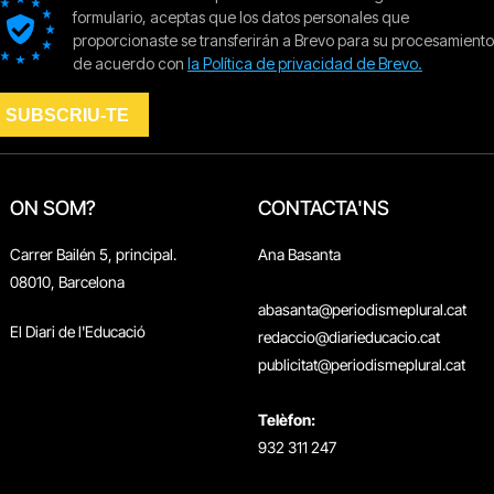
ON SOM?
CONTACTA'NS
Carrer Bailén 5, principal.
Ana Basanta
08010, Barcelona
abasanta@periodismeplural.cat
El Diari de l'Educació
redaccio@diarieducacio.cat
publicitat@periodismeplural.cat
Telèfon:
932 311 247