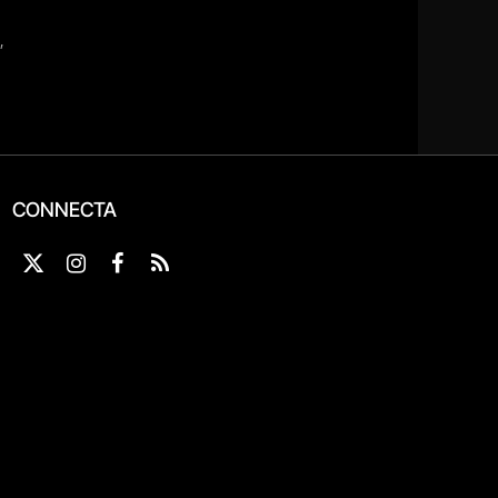
CONNECTA
X
Instagram
Facebook
RSS
(Twitter)