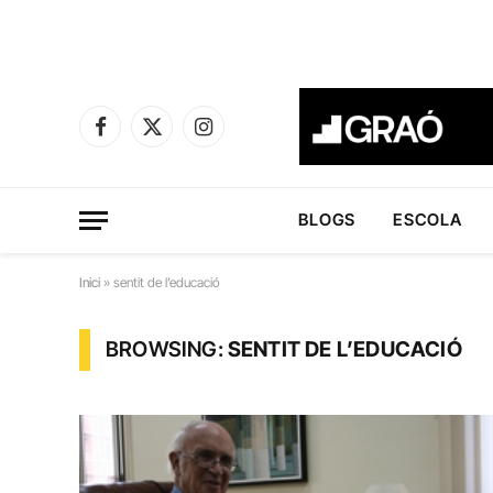
Facebook
X
Instagram
(Twitter)
BLOGS
ESCOLA
Inici
»
sentit de l’educació
BROWSING:
SENTIT DE L’EDUCACIÓ