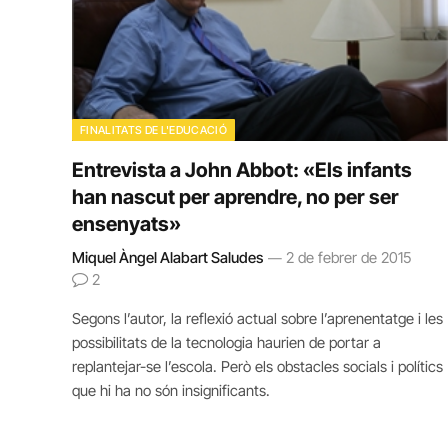
FINALITATS DE L'EDUCACIÓ
Entrevista a John Abbot: «Els infants
han nascut per aprendre, no per ser
ensenyats»
Miquel Àngel Alabart Saludes
2 de febrer de 2015
2
Segons l’autor, la reflexió actual sobre l’aprenentatge i les
possibilitats de la tecnologia haurien de portar a
replantejar-se l’escola. Però els obstacles socials i polítics
que hi ha no són insignificants.