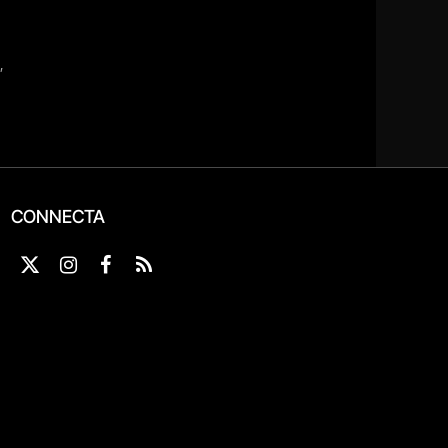
CONNECTA
X
Instagram
Facebook
RSS
(Twitter)