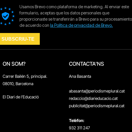
ON SOM?
CONTACTA'NS
Carrer Bailén 5, principal.
Ana Basanta
08010, Barcelona
abasanta@periodismeplural.cat
El Diari de l'Educació
redaccio@diarieducacio.cat
publicitat@periodismeplural.cat
Telèfon:
932 311 247