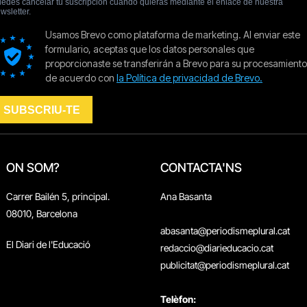
ON SOM?
CONTACTA'NS
Carrer Bailén 5, principal.
Ana Basanta
08010, Barcelona
abasanta@periodismeplural.cat
El Diari de l'Educació
redaccio@diarieducacio.cat
publicitat@periodismeplural.cat
Telèfon: