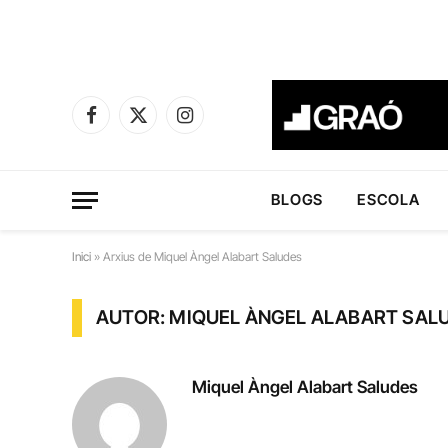
Facebook
X
Instagram
(Twitter)
BLOGS
ESCOLA
Inici
»
Arxius de Miquel Àngel Alabart Saludes
AUTOR: MIQUEL ÀNGEL ALABART SAL
Miquel Àngel Alabart Saludes