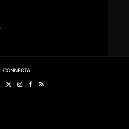
CONNECTA
X
Instagram
Facebook
RSS
(Twitter)