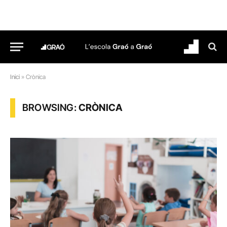
Inici
»
Crònica
BROWSING:
CRÒNICA