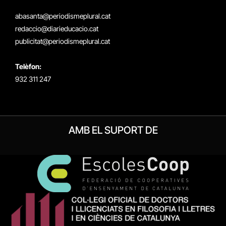
(Twitter)
abasanta@periodismeplural.cat
redaccio@diarieducacio.cat
publicitat@periodismeplural.cat
Telèfon:
932 311 247
AMB EL SUPORT DE