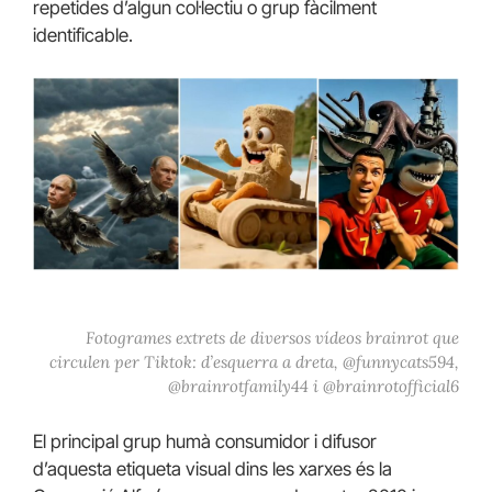
repetides d’algun col·lectiu o grup fàcilment
identificable.
Fotogrames extrets de diversos vídeos brainrot que
circulen per Tiktok: d’esquerra a dreta, @funnycats594,
@brainrotfamily44 i @brainrotofficial6
El principal grup humà consumidor i difusor
d’aquesta etiqueta visual dins les xarxes és la