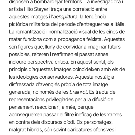
disposen a bombardejar territoris. La investigadora i
artista Hito Steyerl traça una correlació entre
aquestes imatges i l’
aeropittura
, la tendència
pictòrica militarista del període d’entreguerres a Itàlia.
La romantització i normalització visual de les eines de
matar funciona com a propaganda feixista. Aquestes
són figures que, lluny de convidar a imaginar futurs
possibles, reiteren i reafirmen el passat sense
incloure perspectiva crítica. En aquest sentit, els
principis d’aquestes imatges coincideixen amb els de
les ideologies conservadores. Aquesta nostàlgia
disfressada d’avenç és pròpia de tota imatge
generada, no només de les
brainrot
. Es tracta de
representacions privilegiades per a la difusió de
pensament reaccionari, a més, perquè
aconsegueixen passar el filtre ineficaç de les xarxes
en contra dels discursos d’odi. Els personatges,
malgrat híbrids, són sovint caricatures ofensives i