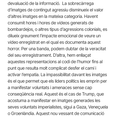
devaluació de la informació. La sobrecàrrega
d’imatges de contingut agressiu disminueix el valor
d’altres imatges en la mateixa categoria. Havent
consumit hores i hores de vídeos generats de
bombardejos, o altres tipus d’agressions colonials, es
dilueix greument l’impacte emocional de veure un
vídeo enregistrat en el qual es documenta aquest
horror. Per una banda, podem dubtar de la veracitat
del seu enregistrament. D’altra, hem enllaçat
aquestes representacions al codi de l’humor fins al
punt que resulta molt complicat desfer el camí i
activar l’empatia. La impassibilitat davant les imatges
és el que permet que els líders polítics les emprin per
a manifestar voluntats i amenaces sense cap
conseqüència real. Aquest és el cas de Trump, que
acostuma a manifestar en imatges generades les
seves voluntats imperialistes, sigui a Gaza, Veneçuela
o Groenlàndia. Aquest nou vessant de comunicació