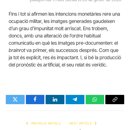
Fins i tot si afirmen les intencions monetàries rere una
ocupació militar, les imatges generades gaudeixen
d’un grau d’impunitat molt arriscat. Ens trobem,
doncs, amb una alteració de l’ordre habitual
comunicatiu en què les imatges pre-documenten: el
brainrot
va primer, els successos després. Com que
ja tot és explícit, res és impactant. I, si bé la producció
del pronòstic és artificial, el seu relat és verídic.
Twitter
Facebook
LinkedIn
Telegram
WhatsApp
Copy
Link
PREVIOUS ARTICLE
NEXT ARTICLE