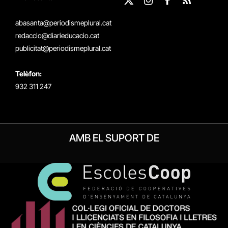
X
Instagram
Facebook
RSS
(Twitter)
abasanta@periodismeplural.cat
redaccio@diarieducacio.cat
publicitat@periodismeplural.cat
Telèfon:
932 311 247
AMB EL SUPORT DE