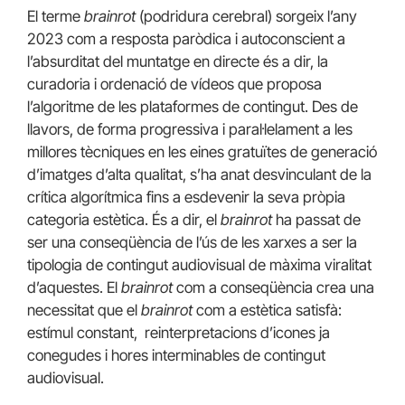
El terme
brainrot
(podridura cerebral) sorgeix l’any
2023 com a resposta paròdica i autoconscient a
l’absurditat del muntatge en directe és a dir, la
curadoria i ordenació de vídeos que proposa
l’algoritme de les plataformes de contingut. Des de
llavors, de forma progressiva i paral·lelament a les
millores tècniques en les eines gratuïtes de generació
d’imatges d’alta qualitat, s’ha anat desvinculant de la
crítica algorítmica fins a esdevenir la seva pròpia
categoria estètica. És a dir, el
brainrot
ha passat de
ser una conseqüència de l’ús de les xarxes a ser la
tipologia de contingut audiovisual de màxima viralitat
d’aquestes. El
brainrot
com a conseqüència crea una
necessitat que el
brainrot
com a estètica satisfà:
estímul constant, reinterpretacions d’icones ja
conegudes i hores interminables de contingut
audiovisual.