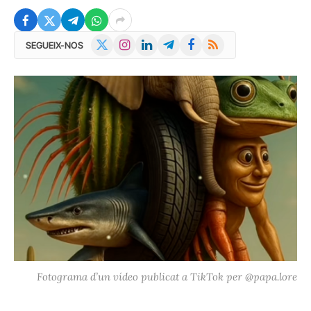
X
Instagram
LinkedIn
Telegram
Facebook
RSS
SEGUEIX-NOS
(Twitter)
Fotograma d’un vídeo publicat a TikTok per @papa.lore