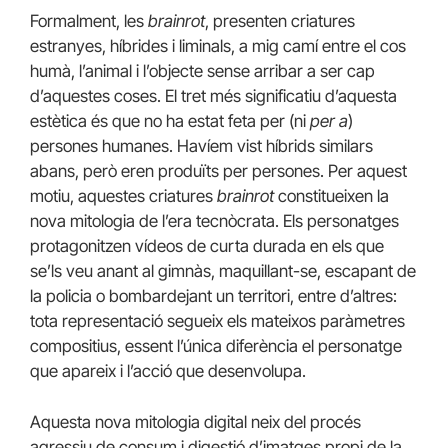
Formalment, les
brainrot
, presenten criatures
estranyes, híbrides i liminals, a mig camí entre el cos
humà, l’animal i l’objecte sense arribar a ser cap
d’aquestes coses. El tret més significatiu d’aquesta
estètica és que no ha estat feta per (ni
per a
)
persones humanes. Havíem vist híbrids similars
abans, però eren produïts per persones. Per aquest
motiu, aquestes criatures
brainrot
constitueixen la
nova mitologia de l’era tecnòcrata. Els personatges
protagonitzen vídeos de curta durada en els que
se’ls veu anant al gimnàs, maquillant-se, escapant de
la policia o bombardejant un territori, entre d’altres:
tota representació segueix els mateixos paràmetres
compositius, essent l’única diferència el personatge
que apareix i l’acció que desenvolupa.
Aquesta nova mitologia digital neix del procés
agressiu de consum i digestió d’imatges propi de la