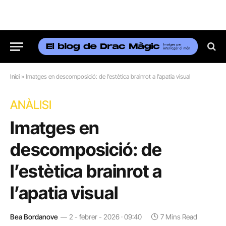
Inici
»
Imatges en descomposició: de l’estètica brainrot a l’apatia visual
ANÀLISI
Imatges en
descomposició: de
l’estètica brainrot a
l’apatia visual
Bea Bordanove
2 - febrer - 2026 · 09:40
7 Mins Read