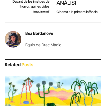
Davant de les imatges de
ANÀLISI
l’horror, quines vides
imaginem?
Cinema a la primera infància
Bea Bordanove
Equip de Drac Màgic
Related
Posts