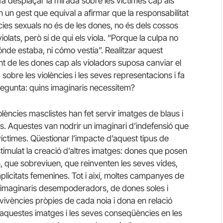
 fa desplaçar la mirada sobre les víctimes cap als
n un gest que equival a afirmar que la responsabilitat
ncies sexuals no és de les dones, no és dels cossos
 violats, però sí de qui els viola. “Porque la culpa no
ónde estaba, ni cómo vestía”. Realitzar aquest
 de les dones cap als violadors suposa canviar el
 sobre les violències i les seves representacions i fa
regunta: quins imaginaris necessitem?
lències masclistes han fet servir imatges de blaus i
s. Aquestes van nodrir un imaginari d’indefensió que
víctimes. Qüestionar l’impacte d’aquest tipus de
timulat la creació d’altres imatges: dones que posen
, que sobreviuen, que reinventen les seves vides,
plicitats femenines. Tot i així, moltes campanyes de
t imaginaris desempoderadors, de dones soles i
s vivències pròpies de cada noia i dona en relació
 aquestes imatges i les seves conseqüències en les