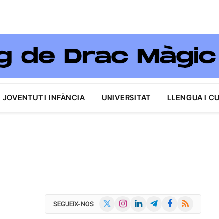
JOVENTUT I INFÀNCIA
UNIVERSITAT
LLENGUA I C
X
Instagram
LinkedIn
Telegram
Facebook
RSS
SEGUEIX-NOS
(Twitter)