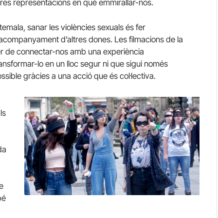
ltres representacions en què emmirallar-nos.
emala, sanar les violències sexuals és fer
 l’acompanyament d’altres dones. Les filmacions de la
er de connectar-nos amb una experiència
transformar-lo en un lloc segur ni que sigui només
sible gràcies a una acció que és col·lectiva.
ls
da
e
bé