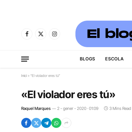
Facebook
X
Instagram
(Twitter)
BLOGS
ESCOLA
Inici
»
“El violador eres tú”
«El violador eres tú»
Raquel Marques
2 - gener - 2020 · 01:09
3 Mins Read