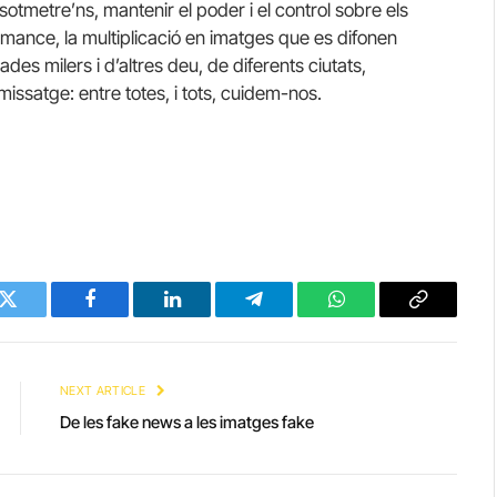
 sotmetre’ns, mantenir el poder i el control sobre els
mance, la multiplicació en imatges que es difonen
es milers i d’altres deu, de diferents ciutats,
 missatge: entre totes, i tots, cuidem-nos.
Twitter
Facebook
LinkedIn
Telegram
WhatsApp
Copy
Link
NEXT ARTICLE
De les fake news a les imatges fake