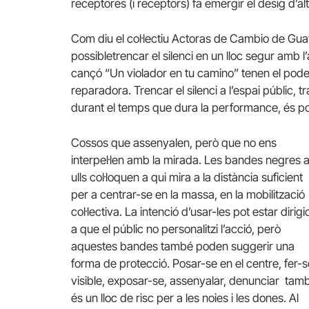
receptores (i receptors) fa emergir el desig d’a
Com diu el col·lectiu Actoras de Cambio de Guat
possibletrencar el silenci en un lloc segur amb
cançó “Un violador en tu camino” tenen el pod
reparadora. Trencar el silenci a l’espai públic, 
durant el temps que dura la performance, és pos
Cossos que assenyalen, però que no ens
interpel·len amb la mirada. Les bandes negres a
ulls col·loquen a qui mira a la distància suficient
per a centrar-se en la massa, en la mobilització
col·lectiva. La intenció d’usar-les pot estar dirigi
a que el públic no personalitzi l’acció, però
aquestes bandes també poden suggerir una
forma de protecció. Posar-se en el centre, fer-s
visible, exposar-se, assenyalar, denunciar tam
és un lloc de risc per a les noies i les dones. Al