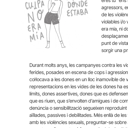
eres tú” ens
agressors, e
de les violè
violables i/o
era mía, ni d
desplaçament
punt de vista
sorgir una p
Durant molts anys, les campanyes contra les vio
ferides, posades en escena de cops i agression
col·locava a les dones en un lloc inamovible de 
representacions en les vides de les dones ha es
límits, dones assertives, dones que es defensen
que es riuen, que s’envolten d’amigues i de com
denúncia o sensibilització segueixen reproduin
aïllades, passives i debilitades. Més enllà de le
amb les violències sexuals, preguntar-se sobre