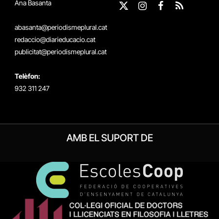
Ana Basanta
X
Instagram
Facebook
RSS
(Twitter)
abasanta@periodismeplural.cat
redaccio@diarieducacio.cat
publicitat@periodismeplural.cat
Telèfon:
932 311 247
AMB EL SUPORT DE