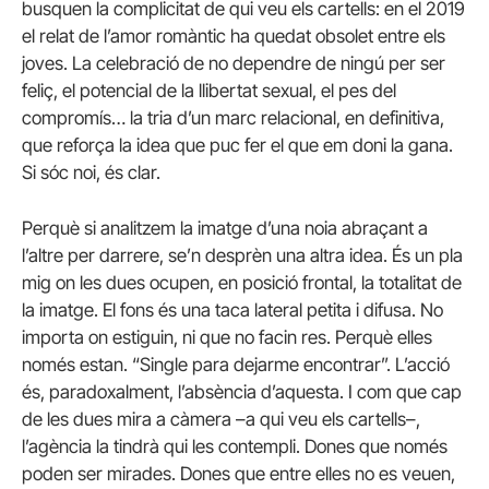
busquen la complicitat de qui veu els cartells: en el 2019
el relat de l’amor romàntic ha quedat obsolet entre els
joves. La celebració de no dependre de ningú per ser
feliç, el potencial de la llibertat sexual, el pes del
compromís… la tria d’un marc relacional, en definitiva,
que reforça la idea que puc fer el que em doni la gana.
Si sóc noi, és clar.
Perquè si analitzem la imatge d’una noia abraçant a
l’altre per darrere, se’n desprèn una altra idea. És un pla
mig on les dues ocupen, en posició frontal, la totalitat de
la imatge. El fons és una taca lateral petita i difusa. No
importa on estiguin, ni que no facin res. Perquè elles
només estan. “Single para dejarme encontrar”. L’acció
és, paradoxalment, l’absència d’aquesta. I com que cap
de les dues mira a càmera –a qui veu els cartells–,
l’agència la tindrà qui les contempli. Dones que només
poden ser mirades. Dones que entre elles no es veuen,