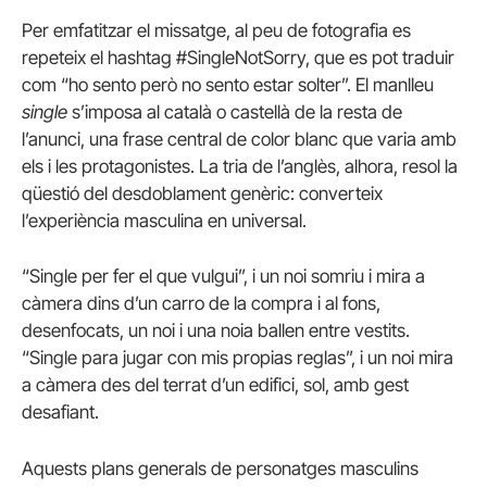
Per emfatitzar el missatge, al peu de fotografia es
repeteix el hashtag #SingleNotSorry, que es pot traduir
com “ho sento però no sento estar solter”. El manlleu
single
s’imposa al català o castellà de la resta de
l’anunci, una frase central de color blanc que varia amb
els i les protagonistes. La tria de l’anglès, alhora, resol la
qüestió del desdoblament genèric: converteix
l’experiència masculina en universal.
“Single per fer el que vulgui”, i un noi somriu i mira a
càmera dins d’un carro de la compra i al fons,
desenfocats, un noi i una noia ballen entre vestits.
“Single para jugar con mis propias reglas”, i un noi mira
a càmera des del terrat d’un edifici, sol, amb gest
desafiant.
Aquests plans generals de personatges masculins