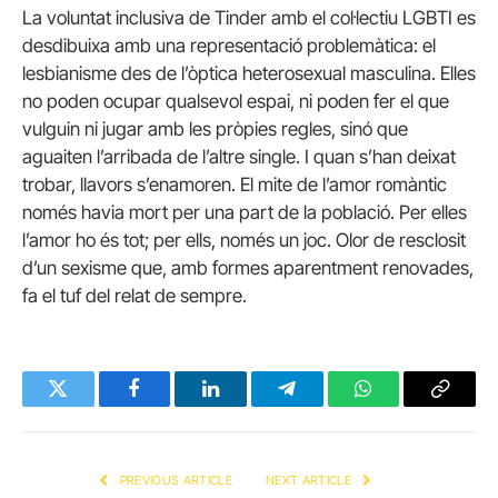
La voluntat inclusiva de Tinder amb el col·lectiu LGBTI es
desdibuixa amb una representació problemàtica: el
lesbianisme des de l’òptica heterosexual masculina. Elles
no poden ocupar qualsevol espai, ni poden fer el que
vulguin ni jugar amb les pròpies regles, sinó que
aguaiten l’arribada de l’altre single. I quan s’han deixat
trobar, llavors s’enamoren. El mite de l’amor romàntic
només havia mort per una part de la població. Per elles
l’amor ho és tot; per ells, només un joc. Olor de resclosit
d’un sexisme que, amb formes aparentment renovades,
fa el tuf del relat de sempre.
Twitter
Facebook
LinkedIn
Telegram
WhatsApp
Copy
Link
PREVIOUS ARTICLE
NEXT ARTICLE