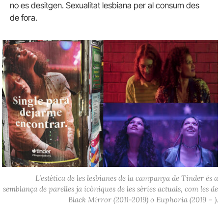
no es desitgen. Sexualitat lesbiana per al consum des
de fora.
L’estètica de les lesbianes de la campanya de Tinder és a
semblança de parelles ja icòniques de les sèries actuals, com les de
Black Mirror (2011-2019)
o
Euphoria (2019 – ).