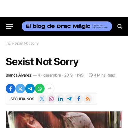
Inici
»
Sexist Not Sorry
Sexist Not Sorry
Blanca Àlvarez
4 - desembre - 2019 · 11:49
4 Mins Read
X
Instagram
LinkedIn
Telegram
Facebook
RSS
SEGUEIX-NOS
(Twitter)