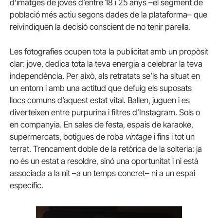
d’imatges de joves d’entre 18 i 25 anys –el segment de
població més actiu segons dades de la plataforma– que
reivindiquen la decisió conscient de no tenir parella.
Les fotografies ocupen tota la publicitat amb un propòsit
clar: jove, dedica tota la teva energia a celebrar la teva
independència. Per això, als retratats se’ls ha situat en
un entorn i amb una actitud que defuig els suposats
llocs comuns d’aquest estat vital. Ballen, juguen i es
diverteixen entre purpurina i filtres d’Instagram. Sols o
en companyia. En sales de festa, espais de karaoke,
supermercats, botigues de roba
vintage
i fins i tot un
terrat. Trencament doble de la retòrica de la solteria: ja
no és un estat a resoldre, sinó una oportunitat i ni està
associada a la nit –a un temps concret– ni a un espai
específic.