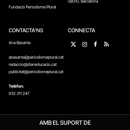
08010, Barcelona
Fundació Periodisme Plural
CONTACTA'NS
CONNECTA
Ana Basanta
X
Instagram
Facebook
RSS
(Twitter)
abasanta@periodismeplural.cat
redaccio@diarieducacio.cat
publicitat@periodismeplural.cat
Telèfon:
932 311 247
AMB EL SUPORT DE