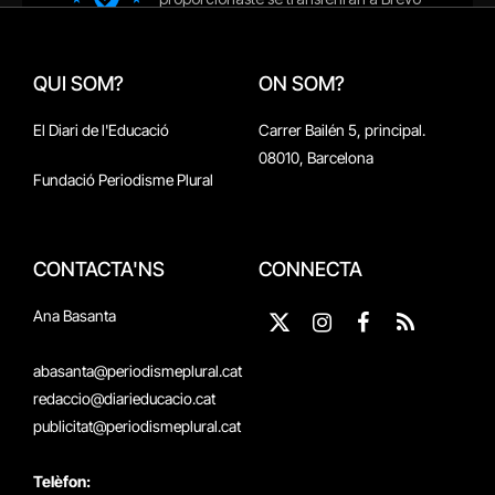
QUI SOM?
ON SOM?
El Diari de l'Educació
Carrer Bailén 5, principal.
08010, Barcelona
Fundació Periodisme Plural
CONTACTA'NS
CONNECTA
Ana Basanta
X
Instagram
Facebook
RSS
(Twitter)
abasanta@periodismeplural.cat
redaccio@diarieducacio.cat
publicitat@periodismeplural.cat
Telèfon: