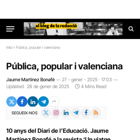
Inici
»
Pública, popular i valenciana
Pública, popular i valenciana
Jaume Martínez Bonafé
27 - gener - 2025 · 17:03
Updated:
28 de gener de 2025
4 Mins Read
X
Instagram
LinkedIn
Telegram
Facebook
RSS
SEGUEIX-NOS
(Twitter)
10 anys del Diari de l’Educació. Jaume
Martínez Bonafé a la revista ‘Un viatge