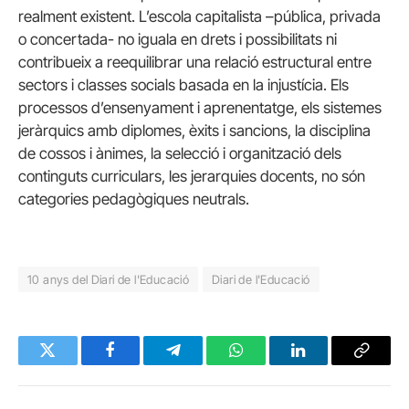
realment existent. L’escola capitalista –pública, privada
o concertada- no iguala en drets i possibilitats ni
contribueix a reequilibrar una relació estructural entre
sectors i classes socials basada en la injustícia. Els
processos d’ensenyament i aprenentatge, els sistemes
jeràrquics amb diplomes, èxits i sancions, la disciplina
de cossos i ànimes, la selecció i organització dels
continguts curriculars, les jerarquies docents, no són
categories pedagògiques neutrals.
10 anys del Diari de l'Educació
Diari de l'Educació
Twitter
Facebook
Telegram
WhatsApp
LinkedIn
Copy
Link