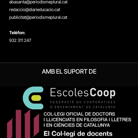
abasanta@periodismeplural.cat
redaccio@diarieducacio.cat
publicitat@periodismeplural.cat
Telèfon:
932 311 247
AMB EL SUPORT DE