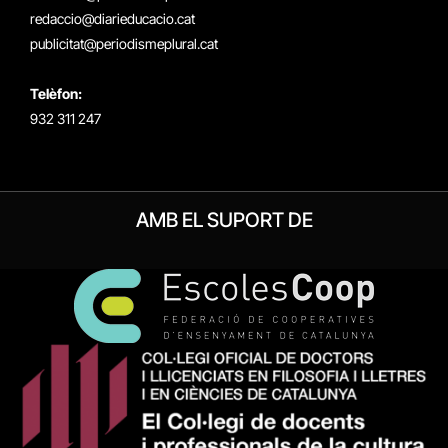
redaccio@diarieducacio.cat
publicitat@periodismeplural.cat
Telèfon:
932 311 247
AMB EL SUPORT DE