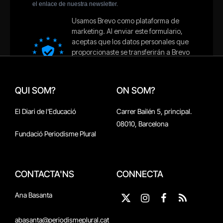
QUI SOM?
ON SOM?
El Diari de l'Educació
Carrer Bailén 5, principal.
08010, Barcelona
Fundació Periodisme Plural
CONTACTA'NS
CONNECTA
Ana Basanta
X
Instagram
Facebook
RSS
(Twitter)
abasanta@periodismeplural.cat