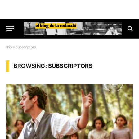
Inici
»
subscriptors
BROWSING:
SUBSCRIPTORS