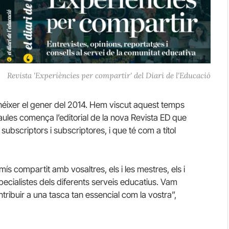
Revista 'Experiències per compartir' del Diari de l'Educació
 néixer el gener del 2014. Hem viscut aquest temps
aules comença l’editorial de la nova Revista ED que
ubscriptors i subscriptores, i que té com a títol
s compartit amb vosaltres, els i les mestres, els i
especialistes dels diferents serveis educatius. Vam
ntribuir a una tasca tan essencial com la vostra”,