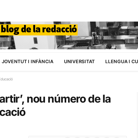
JOVENTUT I INFÀNCIA
UNIVERSITAT
LLENGUA I C
’Educació
rtir’, nou número de la
ucació