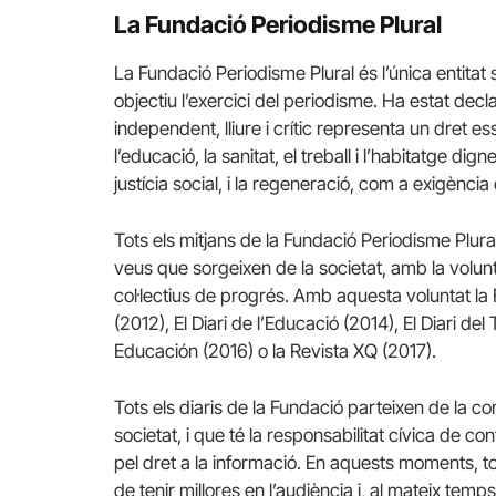
La Fundació Periodisme Plural
La Fundació Periodisme Plural és l’única entita
objectiu l’exercici del periodisme. Ha estat dec
independent, lliure i crític representa un dret e
l’educació, la sanitat, el treball i l’habitatge di
justícia social, i la regeneració, com a exigènci
Tots els mitjans de la Fundació Periodisme Plural
veus que sorgeixen de la societat, amb la volun
col·lectius de progrés. Amb aquesta voluntat la
(2012), El Diari de l’Educació (2014), El Diari del T
Educación (2016) o la Revista XQ (2017).
Tots els diaris de la Fundació parteixen de la c
societat, i que té la responsabilitat cívica de c
pel dret a la informació. En aquests moments, t
de tenir millores en l’audiència i, al mateix temp