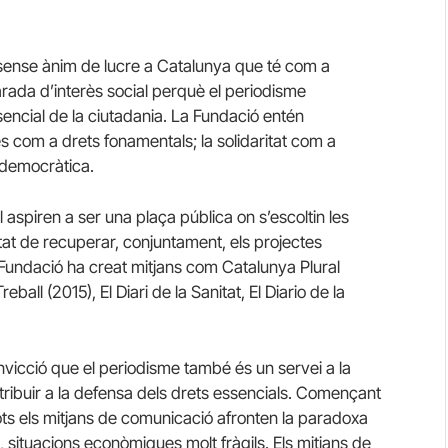
t sense ànim de lucre a Catalunya que té com a
larada d’interès social perquè el periodisme
ssencial de la ciutadania. La Fundació entén
gnes com a drets fonamentals; la solidaritat com a
a democràtica.
 aspiren a ser una plaça pública on s’escoltin les
tat de recuperar, conjuntament, els projectes
 Fundació ha creat mitjans com Catalunya Plural
reball (2015), El Diari de la Sanitat, El Diario de la
onvicció que el periodisme també és un servei a la
ontribuir a la defensa dels drets essencials. Començant
ots els mitjans de comunicació afronten la paradoxa
s, situacions econòmiques molt fràgils. Els mitjans de