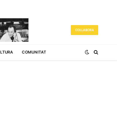
COL·LABORA
ULTURA
COMUNITAT