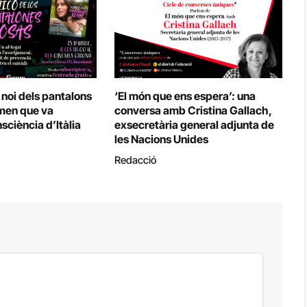
 noi dels pantalons
‘El món que ens espera’: una
omen que va
conversa amb Cristina Gallach,
sciència d’Itàlia
exsecretària general adjunta de
les Nacions Unides
Redacció