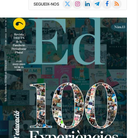
X
Instagram
LinkedIn
Telegram
Facebook
RSS
SEGUEIX-NOS
(Twitter)