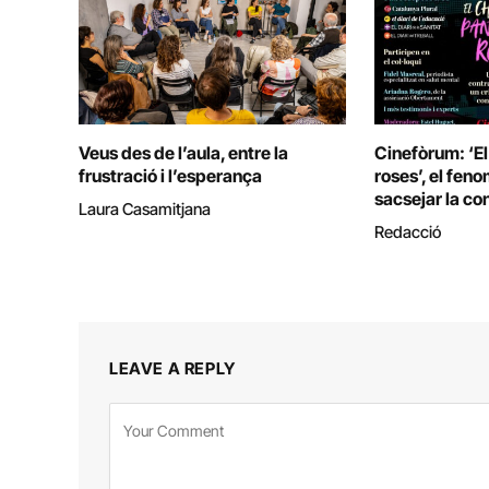
Veus des de l’aula, entre la
Cinefòrum: ‘El
frustració i l’esperança
roses’, el fen
sacsejar la con
Laura Casamitjana
Redacció
LEAVE A REPLY