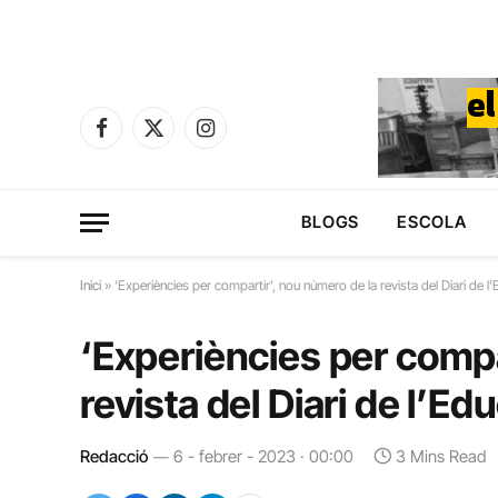
Facebook
X
Instagram
(Twitter)
BLOGS
ESCOLA
Inici
»
‘Experiències per compartir’, nou número de la revista del Diari de l
‘Experiències per compa
revista del Diari de l’Ed
Redacció
6 - febrer - 2023 · 00:00
3 Mins Read