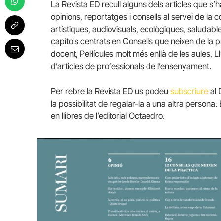
La Revista ED recull alguns dels articles que s’ha
opinions, reportatges i consells al servei de la 
artístiques, audiovisuals, ecològiques, saludabl
capítols centrats en Consells que neixen de la p
docent, Pel·lícules molt més enllà de les aules,
d’articles de professionals de l’ensenyament.
Per rebre la Revista ED us podeu
subscriure
al 
la possibilitat de regalar-la a una altra person
en llibres de l’editorial Octaedro.