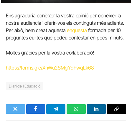
Ens agradaria conèixer la vostra opinió per conèixer la
nostra audiència i oferir-vos els continguts més adients.
Per això, hem creat aquesta
enquesta
formada per 10
preguntes curtes que podeu contestar en pocs minuts.
Moltes gràcies per la vostra col·laboració!
https://forms.gle/XnWu2SMgYqhwqLk68
Diari de l'Educació
Twitter
Facebook
Telegram
WhatsApp
LinkedIn
Copy
Link