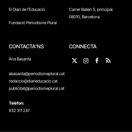
El Diari de l'Educació
Carrer Bailén 5, principal.
08010, Barcelona
Fundació Periodisme Plural
CONTACTA'NS
CONNECTA
Ana Basanta
X
Instagram
Facebook
RSS
(Twitter)
abasanta@periodismeplural.cat
redaccio@diarieducacio.cat
publicitat@periodismeplural.cat
Telèfon:
932 311 247