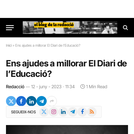
Inici
»
Ens ajudes a millorar El Diari de l’Educació?
Ens ajudes a millorar El Diari de
l’Educació?
Redacció
12 - juny - 2023 · 11:34
1 Min Read
X
Instagram
LinkedIn
Telegram
Facebook
RSS
SEGUEIX-NOS
(Twitter)