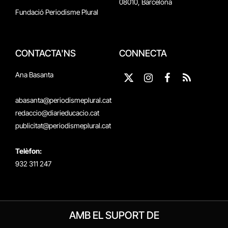
08010, Barcelona
Fundació Periodisme Plural
CONTACTA'NS
CONNECTA
Ana Basanta
X
Instagram
Facebook
RSS
(Twitter)
abasanta@periodismeplural.cat
redaccio@diarieducacio.cat
publicitat@periodismeplural.cat
Telèfon:
932 311 247
AMB EL SUPORT DE