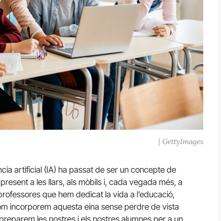
| GettyImages
cia artificial (IA) ha passat de ser un concepte de
 present a les llars, als mòbils i, cada vegada més, a
i professores que hem dedicat la vida a l’educació,
om incorporem aquesta eina sense perdre de vista
reparem les nostres i els nostres alumnes per a un