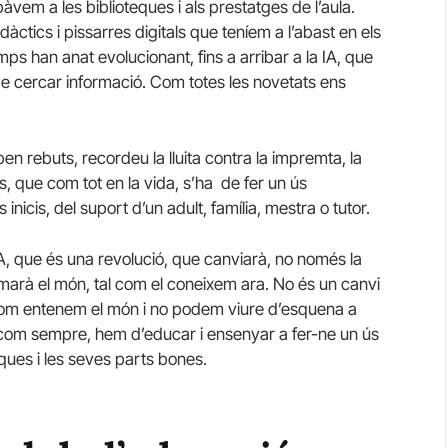
bàvem a les biblioteques i als prestatges de l’aula.
àctics i pissarres digitals que teníem a l’abast en els
ps han anat evolucionant, fins a arribar a la IA, que
e cercar informació. Com totes les novetats ens
ben rebuts, recordeu la lluita contra la impremta, la
òbils, que com tot en la vida, s’ha de fer un ús
icis, del suport d’un adult, família, mestra o tutor.
IA, que és una revolució, que canviarà, no només la
marà el món, tal com el coneixem ara. No és un canvi
 com entenem el món i no podem viure d’esquena a
ò com sempre, hem d’educar i ensenyar a fer-ne un ús
ques i les seves parts bones.