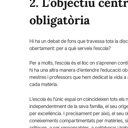
2. L’objectiu cent
obligatòria
Hi ha un debat de fons que travessa tota la discus
obertament: per a què serveix l’escola?
Per a molts, l’escola és el lloc on s’aprenen con
hi ha una altra manera d’entendre l’educació 
mestres i professors que hem dedicat la vida a
cada matèria.
L’escola és l’únic espai on coincideixen tots els
independentment de la seva família, el seu orige
per excel·lència. I precisament per això, el seu
coneixements compartimentats per matèries, si
crítiques, a ser responsables, a col·laborar i treb