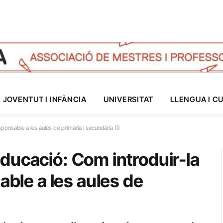
JOVENTUT I INFÀNCIA
UNIVERSITAT
LLENGUA I C
esponsable a les aules de primària i secundària (I)
i Educació: Com introduir-la
able a les aules de