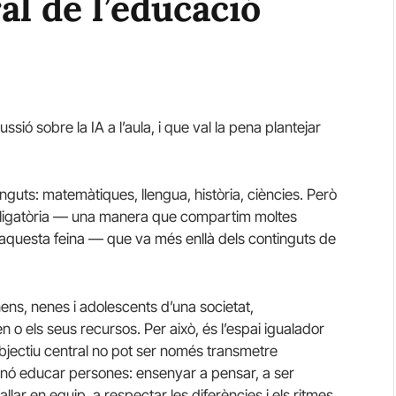
ral de l’educació
sió sobre la IA a l’aula, i que val la pena plantejar
tinguts: matemàtiques, llengua, història, ciències. Però
obligatòria — una manera que compartim moltes
 aquesta feina — que va més enllà dels continguts de
 nens, nenes i adolescents d’una societat,
n o els seus recursos. Per això, és l’espai igualador
 objectiu central no pot ser només transmetre
nó educar persones: ensenyar a pensar, a ser
allar en equip, a respectar les diferències i els ritmes