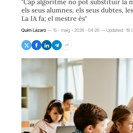
"Cap algoritme no pot substituir la
els seus alumnes, els seus dubtes, les 
La IA fa; el mestre és"
Quim Lázaro
15 - maig - 2026 · 04:26
Updated:
19 