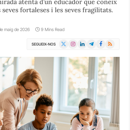
 mirada atenta d’un educador que coneix
seves fortaleses i les seves fragilitats.
de maig de 2026
9 Mins Read
X
Instagram
LinkedIn
Telegram
Facebook
RSS
SEGUEIX-NOS
(Twitter)