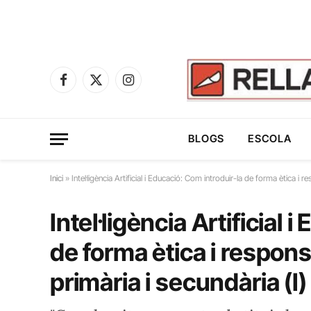
Facebook
X
Instagram
(Twitter)
BLOGS
ESCOLA
Inici
»
Intel·ligència Artificial i Educació: Com introduir-la de forma ètica i r
Intel·ligència Artificial 
de forma ètica i respons
primària i secundària (I)