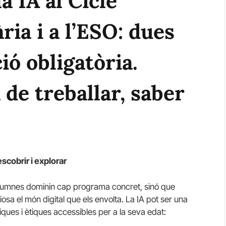
a IA al Cicle
ria i a l’ESO: dues
ió obligatòria.
de treballar, saber
escobrir i explorar
s alumnes dominin cap programa concret, sinó que
sa el món digital que els envolta. La IA pot ser una
ques i ètiques accessibles per a la seva edat: