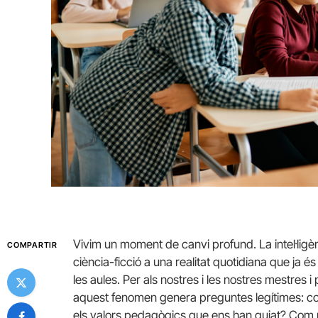
Vivim un moment de canvi profund. La intel·ligèn
COMPARTIR
ciència-ficció a una realitat quotidiana que ja és
les aules. Per als nostres i les nostres mestres 
aquest fenomen genera preguntes legítimes: c
els valors pedagògics que ens han guiat? Com p