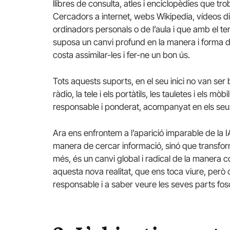
llibres de consulta, atles i enciclopèdies que tro
Cercadors a internet, webs Wikipedia, vídeos did
ordinadors personals o de l’aula i que amb el tem
suposa un canvi profund en la manera i forma d
costa assimilar-les i fer-ne un bon ús.
Tots aquests suports, en el seu inici no van ser 
ràdio, la tele i els portàtils, les tauletes i els m
responsable i ponderat, acompanyat en els seus in
Ara ens enfrontem a l’aparició imparable de la 
manera de cercar informació, sinó que transfor
més, és un canvi global i radical de la manera
aquesta nova realitat, que ens toca viure, per
responsable i a saber veure les seves parts fos