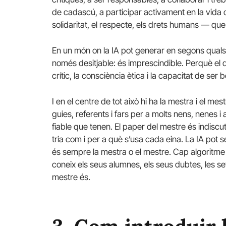
de cadascú, a participar activament en la vida col
solidaritat, el respecte, els drets humans — que 
En un món on la IA pot generar en segons qualse
només desitjable: és imprescindible. Perquè el
crític, la consciència ètica i la capacitat de se
I en el centre de tot això hi ha la mestra i el m
guies, referents i fars per a molts nens, nenes i
fiable que tenen. El paper del mestre és indiscut
tria com i per a què s’usa cada eina. La IA pot s
és sempre la mestra o el mestre. Cap algoritme 
coneix els seus alumnes, els seus dubtes, les seve
mestre és.