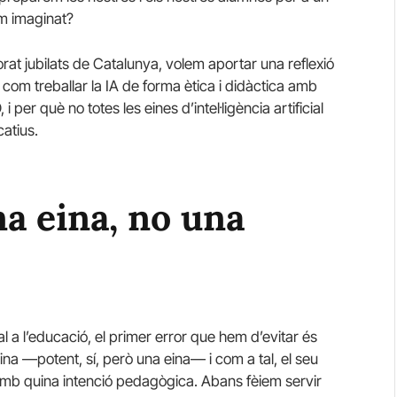
m imaginat?
at jubilats de Catalunya, volem aportar una reflexió
om treballar la IA de forma ètica i didàctica amb
i per què no totes les eines d’intel·ligència artificial
catius.
una eina, no una
ial a l’educació, el primer error que hem d’evitar és
eina —potent, sí, però una eina— i com a tal, el seu
amb quina intenció pedagògica. Abans fèiem servir