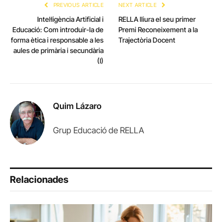
PREVIOUS ARTICLE
NEXT ARTICLE
Intel·ligència Artificial i
RELLA lliura el seu primer
Educació: Com introduir-la de
Premi Reconeixement a la
forma ètica i responsable a les
Trajectòria Docent
aules de primària i secundària
(I)
Quim Lázaro
Grup Educació de RELLA
Relacionades