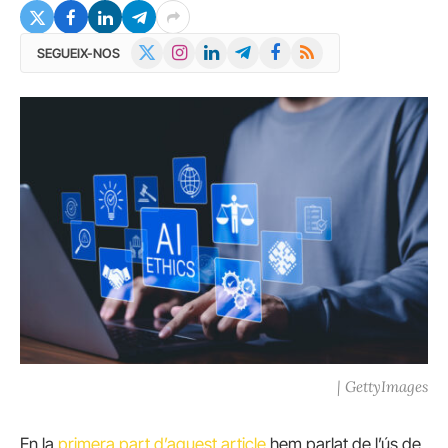
X
Instagram
LinkedIn
Telegram
Facebook
RSS
SEGUEIX-NOS
(Twitter)
| GettyImages
En la
primera part d’aquest article
hem parlat de l’ús de