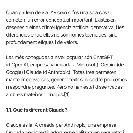
Quan parlem de «la IA» com si fos una sola cosa,
cometem un error conceptual important. Existeixen
desenes d’eines d’intel·ligència artificial generativa, i les
diferències entre elles no són només tècniques, sinó
profundament ètiques i de valors.
Les més conegudes a nivell popular són ChatGPT
(d’OpenAI, empresa vinculada a Microsoft), Gemini (de
Google) i Claude (d’Anthropic). Totes tres permeten
mantenir converses, generar textos, resoldre problemes
i respondre preguntes. Però no han estat dissenyades
amb els mateixos principis
.[1]
1.1. Què fa diferent Claude?
Claude és la IA creada per Anthropic, una empresa
fundada per investigadors especialitzats en seguretat i