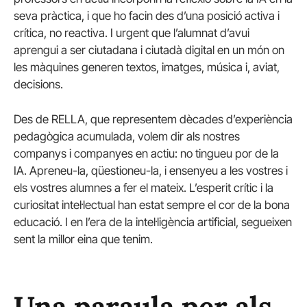
seva pràctica, i que ho facin des d’una posició activa i
crítica, no reactiva. I urgent que l’alumnat d’avui
aprengui a ser ciutadana i ciutadà digital en un món on
les màquines generen textos, imatges, música i, aviat,
decisions.
Des de RELLA, que representem dècades d’experiència
pedagògica acumulada, volem dir als nostres
companys i companyes en actiu: no tingueu por de la
IA. Apreneu-la, qüestioneu-la, i ensenyeu a les vostres i
els vostres alumnes a fer el mateix. L’esperit crític i la
curiositat intel·lectual han estat sempre el cor de la bona
educació. I en l’era de la intel·ligència artificial, segueixen
sent la millor eina que tenim.
Una paraula per als