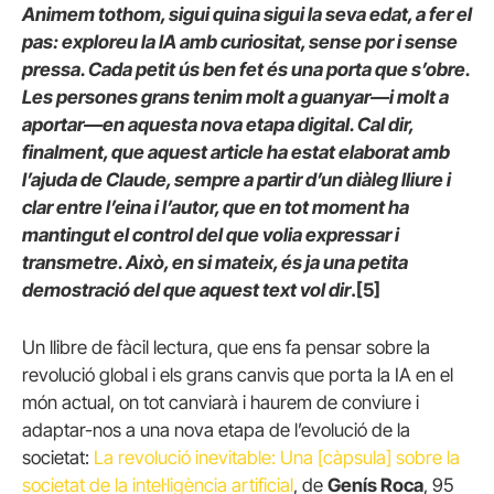
Animem tothom, sigui quina sigui la seva edat, a fer el
pas: exploreu la IA amb curiositat, sense por i sense
pressa. Cada petit ús ben fet és una porta que s’obre.
Les persones grans tenim molt a guanyar—i molt a
aportar—en aquesta nova etapa digital. Cal dir,
finalment, que aquest article ha estat elaborat amb
l’ajuda de Claude, sempre a partir d’un diàleg lliure i
clar entre l’eina i l’autor, que en tot moment ha
mantingut el control del que volia expressar i
transmetre. Això, en si mateix, és ja una petita
demostració del que aquest text vol dir
.[5]
Un llibre de fàcil lectura, que ens fa pensar sobre la
revolució global i els grans canvis que porta la IA en el
món actual, on tot canviarà i haurem de conviure i
adaptar-nos a una nova etapa de l’evolució de la
societat:
La revolució inevitable: Una [càpsula] sobre la
societat de la intel·ligència artificial
, de
Genís Roca
, 95