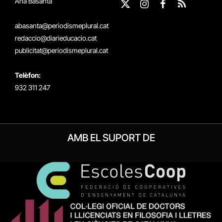
Ana Basanta
X
Instagram
Facebook
RSS
(Twitter)
abasanta@periodismeplural.cat
redaccio@diarieducacio.cat
publicitat@periodismeplural.cat
Telèfon:
932 311 247
AMB EL SUPORT DE