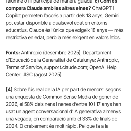
l’alumne o fill participa de manera guiada.
c) Com es
compara Claude amb les altres eines?
ChatGPT i
Copilot permeten l’accés a partir dels 13 anys; Gemini
pot estar disponible a qualsevol edat en entorns
educatius. Claude és l’única que exigeix 18 anys — més
restrictiva en edat, però la més exigent en valors ètics.
Fonts:
Anthropic (desembre 2025); Departament
d’Educació de la Generalitat de Catalunya; Anthropic,
Terms of Service, support.claude.com; OpenAI Help
Center; JISC (agost 2025).
[4]
Sobre l’ús real de la IA per part de menors: segons
una enquesta de Common Sense Media de gener de
2026, el 58% dels nens i nenes d’entre 10 i 17 anys han
usat un agent conversacional d’IA generativa almenys
una vegada, en comparació amb el 33% de finals de
2024. El creixement és molt ràpid. Pel que fa a la