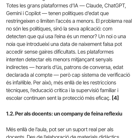
Totes les grans plataformes d’IA — Claude, ChatGPT,
Gemini i Copilot — tenen polítiques d’edat que
restringeixen o limiten l’accés a menors. El problema real
no són les polítiques, sinó la seva aplicació: com
detecten que qui usa l’eina és un menor? Un noi o una
noia que introdueixi una data de naixement falsa pot
accedir sense gaires dificultats. Les plataformes
intenten detectar els menors mitjançant senyals
indirectes — horaris d’ús, patrons de conversa, edat
declarada al compte — però cap sistema de verificació
és infal·lible. Per això, més enllà de les restriccions
tècniques, l’educació crítica i la supervisió familiar i
escolar continuen sent la protecció més eficaç.
[4]
1.2. Per als docents: un company de feina reflexiu
Més enllà de l’aula, pot ser un suport real per als
docents. Des de l’elaboració de materials didàctics