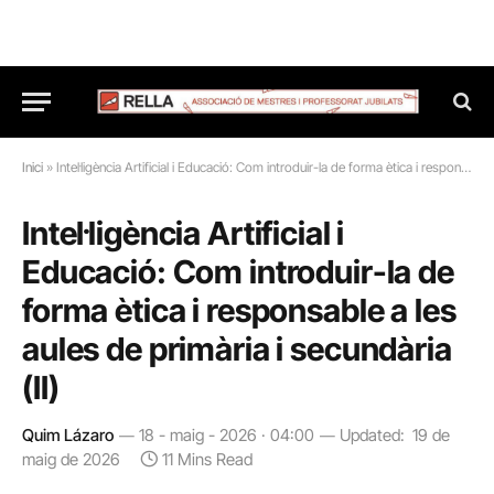
Inici
»
Intel·ligència Artificial i Educació: Com introduir-la de forma ètica i responsable a les aules de primària i secundària (II)
Intel·ligència Artificial i
Educació: Com introduir-la de
forma ètica i responsable a les
aules de primària i secundària
(II)
Quim Lázaro
18 - maig - 2026 · 04:00
Updated:
19 de
maig de 2026
11 Mins Read