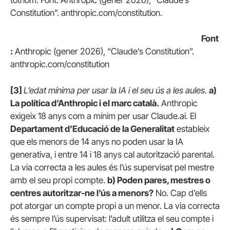
tothom. Font: Anthropic (gener 2026), “Claude’s
Constitution”. anthropic.com/constitution.
Font
:
Anthropic (gener 2026), “Claude’s Constitution”.
anthropic.com/constitution
[3]
L’edat mínima per usar la IA i el seu ús a les aules.
a)
La política d’Anthropic i el marc català.
Anthropic
exigeix 18 anys com a mínim per usar Claude.ai. El
Departament d’Educació de la Generalitat
estableix
que els menors de 14 anys no poden usar la IA
generativa, i entre 14 i 18 anys cal autorització parental.
La via correcta a les aules és l’ús supervisat pel mestre
amb el seu propi compte.
b) Poden pares, mestres o
centres autoritzar-ne l’ús a menors?
No. Cap d’ells
pot atorgar un compte propi a un menor. La via correcta
és sempre l’ús supervisat: l’adult utilitza el seu compte i