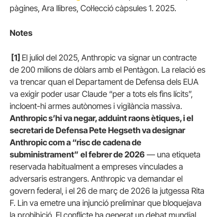
pàgines, Ara llibres, Col·lecció càpsules 1. 2025.
Notes
[1]
El juliol del 2025, Anthropic va signar un contracte
de 200 milions de dòlars amb el Pentàgon. La relació es
va trencar quan el Departament de Defensa dels EUA
va exigir poder usar Claude “per a tots els fins lícits”,
incloent-hi armes autònomes i vigilància massiva.
Anthropic s’hi va negar, adduint raons ètiques, i el
secretari de Defensa Pete Hegseth va designar
Anthropic com a “risc de cadena de
subministrament”
el febrer de 2026
— una etiqueta
reservada habitualment a empreses vinculades a
adversaris estrangers. Anthropic va demandar el
govern federal, i el 26 de març de 2026 la jutgessa Rita
F. Lin va emetre una injunció preliminar que bloquejava
la prohibició. El conflicte ha generat un debat mundial