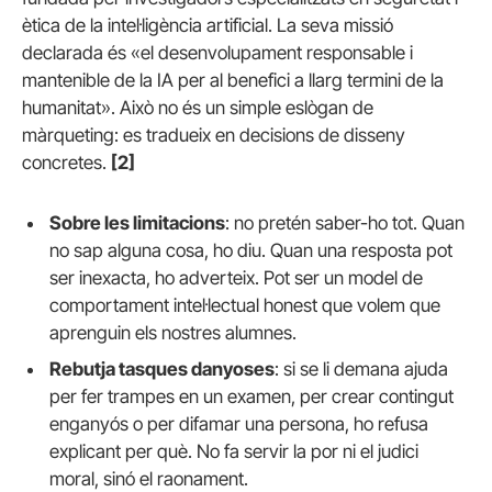
ètica de la intel·ligència artificial. La seva missió
declarada és «el desenvolupament responsable i
mantenible de la IA per al benefici a llarg termini de la
humanitat». Això no és un simple eslògan de
màrqueting: es tradueix en decisions de disseny
concretes.
[2]
Sobre les limitacions
: no pretén saber-ho tot. Quan
no sap alguna cosa, ho diu. Quan una resposta pot
ser inexacta, ho adverteix. Pot ser un model de
comportament intel·lectual honest que volem que
aprenguin els nostres alumnes.
Rebutja tasques danyoses
: si se li demana ajuda
per fer trampes en un examen, per crear contingut
enganyós o per difamar una persona, ho refusa
explicant per què. No fa servir la por ni el judici
moral, sinó el raonament.