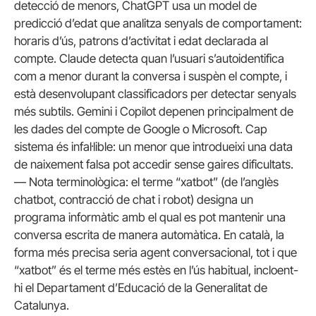
detecció de menors, ChatGPT usa un model de
predicció d’edat que analitza senyals de comportament:
horaris d’ús, patrons d’activitat i edat declarada al
compte. Claude detecta quan l’usuari s’autoidentifica
com a menor durant la conversa i suspèn el compte, i
està desenvolupant classificadors per detectar senyals
més subtils. Gemini i Copilot depenen principalment de
les dades del compte de Google o Microsoft. Cap
sistema és infal·lible: un menor que introdueixi una data
de naixement falsa pot accedir sense gaires dificultats.
— Nota terminològica: el terme “xatbot” (de l’anglès
chatbot, contracció de chat i robot) designa un
programa informàtic amb el qual es pot mantenir una
conversa escrita de manera automàtica. En català, la
forma més precisa seria agent conversacional, tot i que
“xatbot” és el terme més estès en l’ús habitual, incloent-
hi el Departament d’Educació de la Generalitat de
Catalunya.