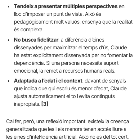
Tendeix a presentar múltiples perspectives
en
lloc d’imposar un punt de vista. Això és
pedagògicament molt valuós: ensenya que la realitat
és complexa.
No busca fidelitzar
: a diferència d’eines
dissenyades per maximitzar el temps d’ús, Claude
ha estat explícitament dissenyada per no fomentar la
dependència. Si una persona necessita suport
emocional, la remet a recursos humans reals.
Adaptada a l’edat i el context
: davant de senyals
que indica que qui escriu és menor d’edat, Claude
ajusta automàticament el to i evita continguts
inapropiats
. [3]
Cal fer, però, una reflexió important: existeix la creença
generalitzada que les i els menors tenen accés lliure a
les eines d’intel·ligència artificial. Això no és del tot cert.