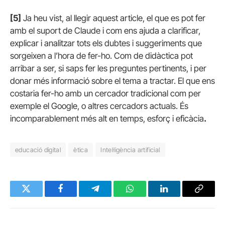
[5]
Ja heu vist, al llegir aquest article, el que es pot fer
amb el suport de Claude i com ens ajuda a clarificar,
explicar i analitzar tots els dubtes i suggeriments que
sorgeixen a l’hora de fer-ho. Com de didàctica pot
arribar a ser, si saps fer les preguntes pertinents, i per
donar més informació sobre el tema a tractar. El que ens
costaria fer-ho amb un cercador tradicional com per
exemple el Google, o altres cercadors actuals. És
incomparablement més alt en temps, esforç i eficàcia
.
educació digital
ètica
Intel·ligència artificial
Twitter
Facebook
Telegram
WhatsApp
LinkedIn
Copy
Link